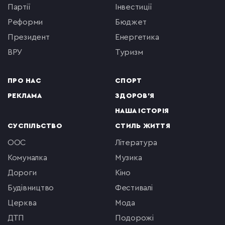
партії
інвестиції
реформи
бюджет
президент
енергетика
ВРУ
туризм
ПРО НАС
СПОРТ
РЕКЛАМА
ЗДОРОВ'Я
НАША ІСТОРІЯ
СУСПІЛЬСТВО
СТИЛЬ ЖИТТЯ
ООС
література
комуналка
музика
Дороги
кіно
будівництво
фестивалі
церква
мода
ДТП
подорожі