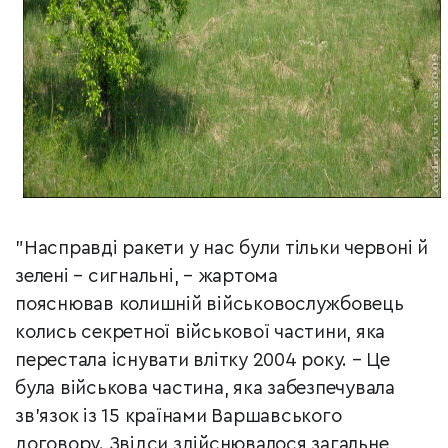
"Насправді ракети у нас були тільки червоні й
зелені – сигнальні,
–
жартома
пояснював колишній військовослужбовець
колись секретної військової частини, яка
перестала існувати влітку 2004 року.
–
Це
була військова частина, яка забезпечувала
зв'язок із 15 країнами Варшавського
договору. Звідси здійснювалося загальне