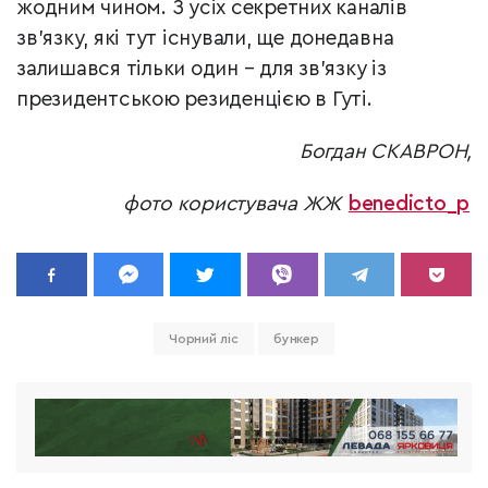
жодним чином. З усіх секретних каналів
зв’язку, які тут існували, ще донедавна
залишався тільки один – для зв’язку із
президентською резиденцією в Гуті.
Богдан СКАВРОН,
фото користувача ЖЖ
benedicto_p
Чорний ліс
бункер