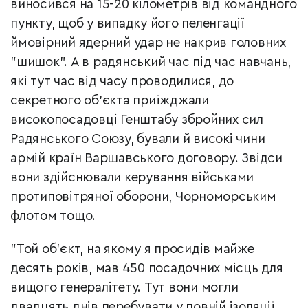
виносився на 15-20 кілометрів від командного
пункту, щоб у випадку його пеленгації
ймовірний ядерний удар не накрив головних
"шишок". А в радянський час під час навчань,
які тут час від часу проводилися, до
секретного об’єкта приїжджали
високопосадовці Генштабу збройних сил
Радянського Союзу, бували й високі чини
армій країн Варшавського договору. Звідси
вони здійснювали керування військами
протиповітряної оборони, Чорноморським
флотом тощо.
"Той об’єкт, на якому я просидів майже
десять років, мав 450 посадочних місць для
вищого генералітету. Тут вони могли
двадцять днів перебувати у повній ізоляції