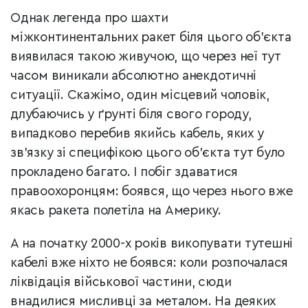
Однак легенда про шахти
міжконтинентальних ракет біля цього об’єкта
виявилася такою живучою, що через неї тут
часом виникали абсолютно анекдотичні
ситуації. Скажімо, один місцевий чоловік,
длубаючись у ґрунті біля свого городу,
випадково перебив якийсь кабель, яких у
зв’язку зі специфікою цього об’єкта тут було
прокладено багато. І побіг здаватися
правоохоронцям: боявся, що через нього вже
якась ракета полетіла на Америку.
А на початку 2000-х років викопувати тутешні
кабелі вже ніхто не боявся: коли розпочалася
ліквідація військової частини, сюди
внадилися мисливці за металом. На деяких