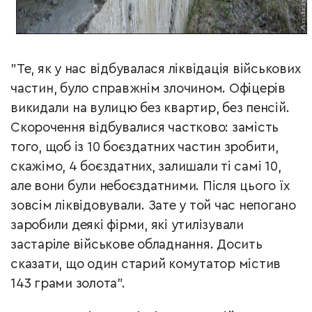
"Те, як у нас відбувалася ліквідація військових
частин, було справжнім злочином. Офіцерів
викидали на вулицю без квартир, без пенсій.
Скорочення відбувалися частково: замість
того, щоб із 10 боєздатних частин зробити,
скажімо, 4 боєздатних, залишали ті самі 10,
але вони були небоєздатними. Після цього їх
зовсім ліквідовували. Зате у той час непогано
заробили деякі фірми, які утилізували
застаріле військове обладнання. Досить
сказати, що один старий комутатор містив
143 грами золота".