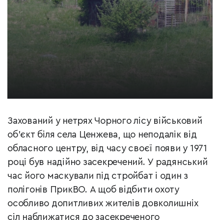
Захований у нетрях Чорного лісу військовий
об’єкт біля села Ценжева, що неподалік від
обласного центру, від часу своєї появи у 1971
році був надійно засекречений. У радянський
час його маскували під стройбат і один з
полігонів ПрикВО. А щоб відбити охоту
особливо допитливих жителів довколишніх
сіл наближатися до засекреченого