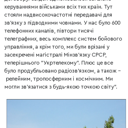
керуваннями військами всіх тих країн. Тут
стояли надвисокочастотні передавачі для
зв’язку з підводними човнами. У нас було 600
телефонних каналів, півтори тисячі
телеграфних, весь комплекс систем бойового
управління, а крім того, ми були врізані у
засекречені магістралі Мінзв’язку СРСР,
теперішнього "Укртелекому". Плюс це все
було продубльовано радіозв’язком, а також
–
релейним, тропосферним і космічним. Ми
могли зв’язатися з будь-якою точкою світу".