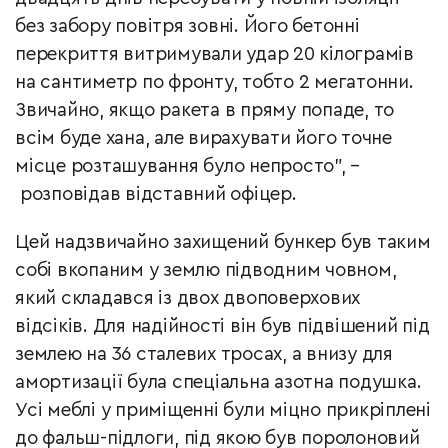
без забору повітря зовні. Його бетонні
перекриття витримували удар 20 кілограмів
на сантиметр по фронту, тобто 2 мегатонни.
Звичайно, якщо ракета в пряму попаде, то
всім буде хана, але вирахувати його точне
місце розташування було непросто",
–
розповідав відставний офіцер.
Цей надзвичайно захищений бункер був таким
собі вкопаним у землю підводним човном,
який складався із двох двоповерхових
відсіків. Для надійності він був підвішений під
землею на 36 сталевих тросах, а внизу для
амортизації була спеціальна азотна подушка.
Усі меблі у приміщенні були міцно прикріплені
до фальш-підлоги, під якою був поролоновий