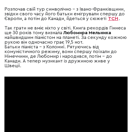
Розпочав свій тур символічно
–
з Івано-Франківщини,
звідки свого часу його батьки емігрували спершу до
Європи, а потім до Канади, йдеться у сюжеті
ТСН
.
Так грати не вміє ніхто у світі. Книга рекордів Гіннеса
ще 30 років тому визнала
Любомира Мельника
найшвидшим піаністом на планеті. За секунду кожною
рукою він одночасно грає 19,5 нот.
Батьки піаніста
–
з Коломиї. Рятуючись від
комуністичного режиму, вони спершу поїхали до
Німеччини, де Любомир і народився, потім
–
до
Канади. А тепер музикант із дружиною живе у
Швеції.