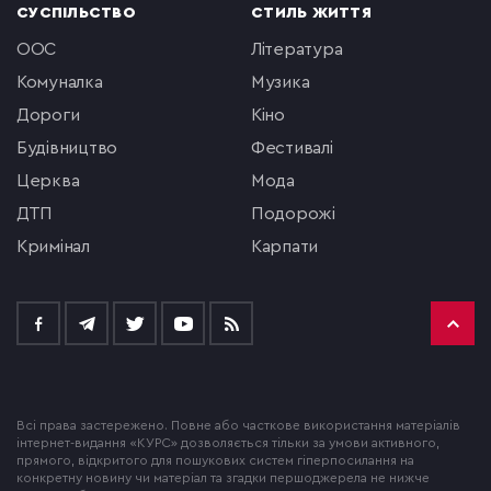
СУСПІЛЬСТВО
СТИЛЬ ЖИТТЯ
ООС
література
комуналка
музика
Дороги
кіно
будівництво
фестивалі
церква
мода
ДТП
подорожі
кримінал
Карпати
Всі права застережено. Повне або часткове використання матеріалів
інтернет-видання «КУРС» дозволяється тільки за умови активного,
прямого, відкритого для пошукових систем гіперпосилання на
конкретну новину чи матеріал та згадки першоджерела не нижче