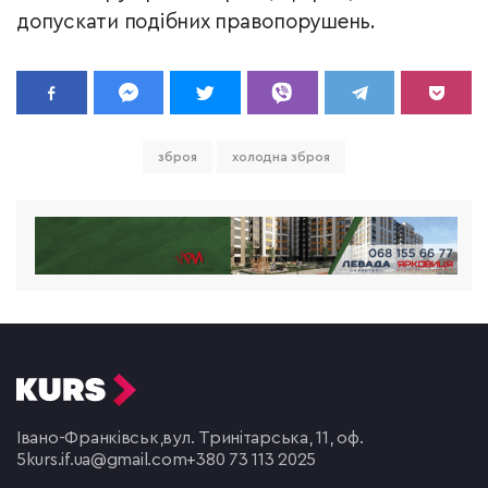
допускати подібних правопорушень.
зброя
холодна зброя
Івано-Франківськ,
вул. Тринітарська, 11, оф.
5
kurs.if.ua@gmail.com
+380 73 113 2025