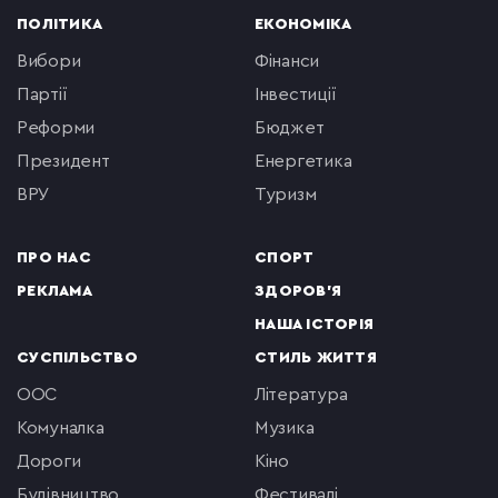
ПОЛІТИКА
ЕКОНОМІКА
вибори
фінанси
партії
інвестиції
реформи
бюджет
президент
енергетика
ВРУ
туризм
ПРО НАС
СПОРТ
РЕКЛАМА
ЗДОРОВ'Я
НАША ІСТОРІЯ
СУСПІЛЬСТВО
СТИЛЬ ЖИТТЯ
ООС
література
комуналка
музика
Дороги
кіно
будівництво
фестивалі