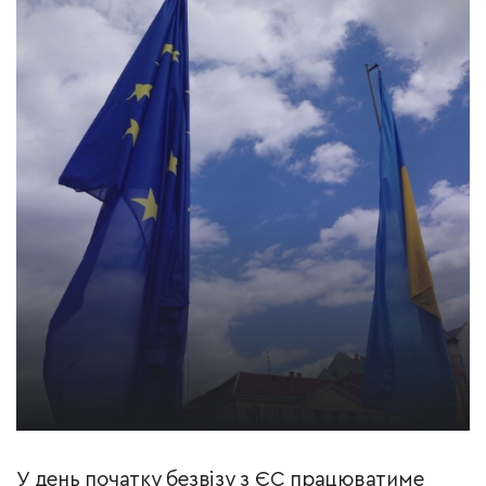
У день початку безвізу з ЄС працюватиме