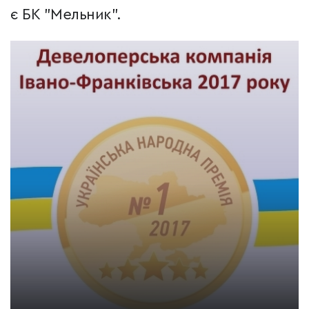
є БК "Мельник".