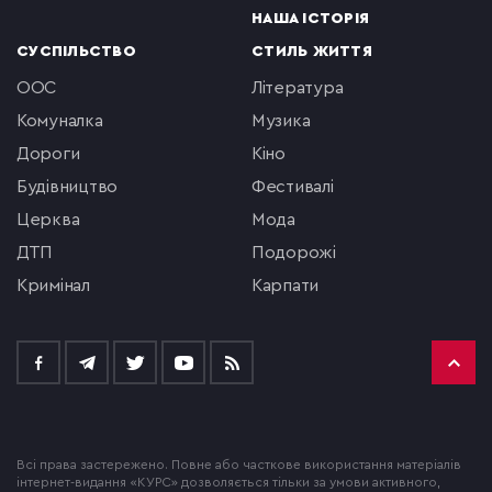
НАША ІСТОРІЯ
СУСПІЛЬСТВО
СТИЛЬ ЖИТТЯ
ООС
література
комуналка
музика
Дороги
кіно
будівництво
фестивалі
церква
мода
ДТП
подорожі
кримінал
Карпати
Всі права застережено. Повне або часткове використання матеріалів
інтернет-видання «КУРС» дозволяється тільки за умови активного,