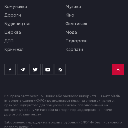
комуналка
музика
Дороги
кіно
будівництво
фестивалі
церква
мода
ДТП
подорожі
кримінал
Карпати
Всі права застережено. Повне або часткове використання матеріалів
інтернет-видання «КУРС» дозволяється тільки за умови активного,
прямого, відкритого для пошукових систем гіперпосилання на
конкретну новину чи матеріал та згадки першоджерела не нижче
другого абзацу тексту.
Заборонено передрук матеріалів з рубрики «БЛОГИ» без письмового
дозволу редакції.