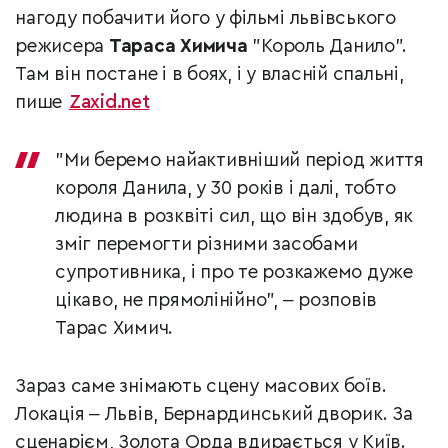
нагоду побачити його у фільмі львівського
режисера
Тараса Химича
"Король Данило".
Там він постане і в боях, і у власній спальні,
пише
Zaхid.net
"Ми беремо найактивніший період життя
короля Данила, у 30 років і далі, тобто
людина в розквіті сил, що він здобув, як
зміг перемогти різними засобами
супротивника, і про те розкажемо дуже
цікаво, не прямолінійно", ‒ розповів
Тарас Химич.
Зараз саме знімають сцену масових боїв.
Локація ‒ Львів, Бернардинський дворик. За
сценарієм, Золота Орда вдирається у Київ.