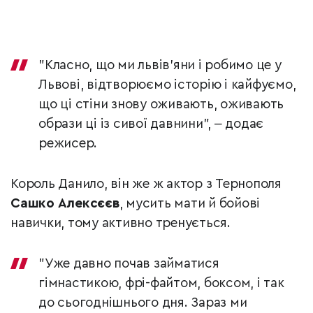
"Класно, що ми львів'яни і робимо це у
Львові, відтворюємо історію і кайфуємо,
що ці стіни знову оживають, оживають
образи ці із сивої давнини", ‒ додає
режисер.
Король Данило, він же ж актор з Тернополя
Сашко Алексєєв
, мусить мати й бойові
навички, тому активно тренується.
"Уже давно почав займатися
гімнастикою, фрі-файтом, боксом, і так
до сьогоднішнього дня. Зараз ми