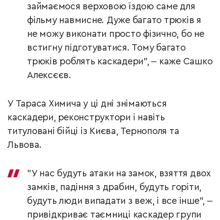
займаємося верховою їздою саме для
фільму навмисне. Дуже багато трюків я
не можу виконати просто фізично, бо не
встигну підготуватися. Тому багато
трюків роблять каскадери", ‒ каже Сашко
Алексєєв.
У Тараса Химича у ці дні знімаються
каскадери, реконструктори і навіть
титуловані бійці із Києва, Тернополя та
Львова.
"У нас будуть атаки на замок, взяття двох
замків, падіння з драбин, будуть горіти,
будуть люди випадати з веж, і все інше", ‒
привідкриває таємниці каскадер групи