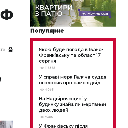
АФ
Популярне
Якою буде погода в Івано-
АТИ
Франківську та області 7
серпня
118385
з
У справі мера Галича суддя
оголосив про самовідвід
4068
На Надвірнянщині у
будинку знайшли мертвими
двох людей
2385
У Франківську після