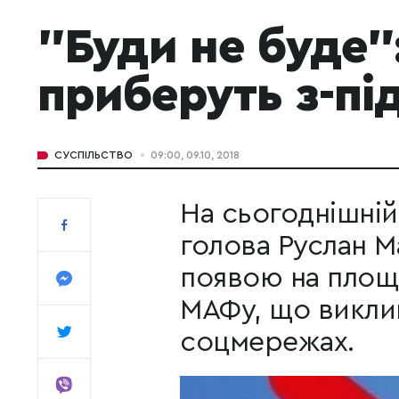
"Буди не буде
приберуть з-пі
СУСПІЛЬСТВО
09:00, 09.10, 2018
На сьогоднішній
голова Руслан М
появою на площі
МАФу, що викли
соцмережах.