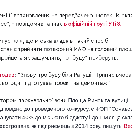
хемі її встановлення не передбачено. Інспекція скл
се", – повідомив Ганчак
в офіційній групі УТіЗ.
пустили, що міська влада в такий спосіб
істян сприйняти потворний МАФ на головній площ
ройде, а як зашумлять, то "буду" приберуть.
додав
: "Знову про буду біля Ратуші. Припис вчора
 сьогодні підготував проект на демонтаж".
Площа Ринок та вулиці
атором паркувальної зони
дповідно до проведеного конкурсу, є ФОП "Сочавс
ачувати 40% до міського бюджету і до 1 місяця скл
реєстрована як підприємець з 2014 року, пишуть
Вер