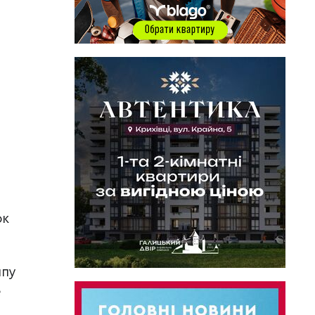
ок
ипу
е