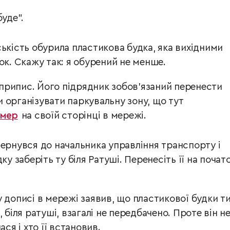
буде".
ськість обурила пластикова будка, яка вихідними
ок. Скажу так: я обурений не менше.
припис. Його підрядник зобов'язаний перенести
 організувати паркувальну зону, що тут
 мер
на своїй сторінці в мережі.
вернувся до начальника управління транспорту і
дку заберіть ту біля Ратуші. Перенесіть її на почат
 дописі в мережі заявив, що пластикової будки т
 біля ратуші, взагалі не передбачено. Проте він н
ася і хто її встановив.