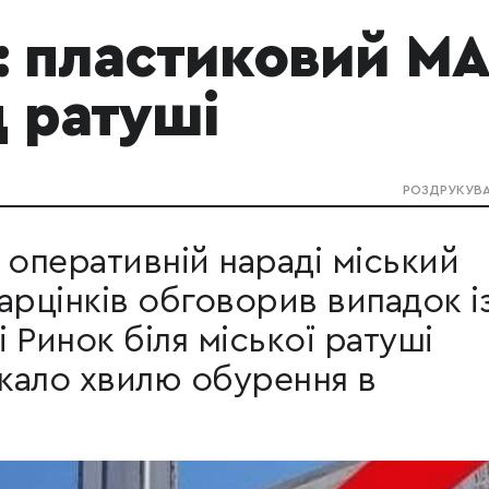
": пластиковий М
д ратуші
РОЗДРУКУВ
 оперативній нараді міський
арцінків обговорив випадок і
 Ринок біля міської ратуші
кало хвилю обурення в