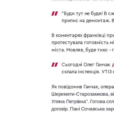
"Буди тут не буде! В с
припис на демонтаж. В
В коментарях франківці при
протестувала готовність м
міста. Мовляв, буде тихо
–
п
Сьогодні Олег Ганчак
склала інспекція. УТІЗ
Як повідомив Ганчак, опер
Шеремети-Старозамкова, ві
Уляна Петрівна". Готова спл
договір. Пані Сочавська за