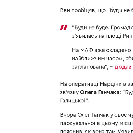
Ввн пообіцяв, що "буди не 
"Буди не буде. Громад
з'явилась на площі Рин
На МАФ вже складено 
найближчим часом, аби
запланована", –
додав
На оперативці Марцінків з
зв'язку
Олега Ганчака
: "Бу
Галицької".
Вчора Олег Ганчак у своєму
паркувальної в цьому місці,
пояснив, як вона там з'явил