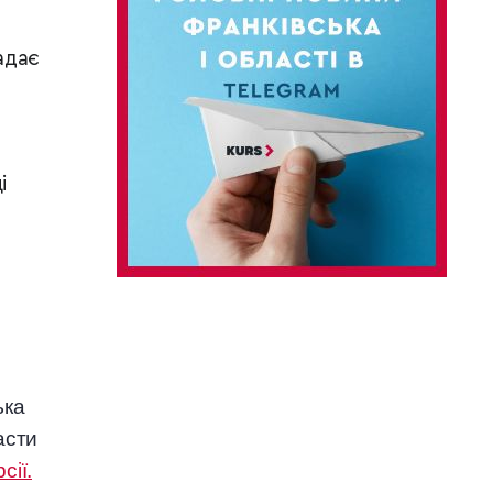
адає
і
ька
асти
сії.