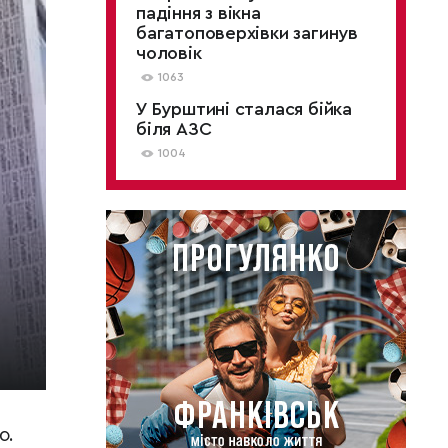
падіння з вікна
багатоповерхівки загинув
чоловік
1063
У Бурштині сталася бійка
біля АЗС
1004
ю.