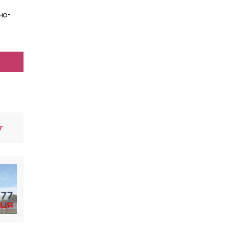
но-
r