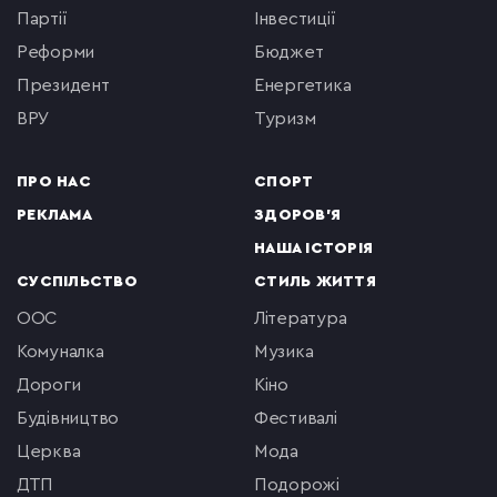
партії
інвестиції
реформи
бюджет
президент
енергетика
ВРУ
туризм
ПРО НАС
СПОРТ
РЕКЛАМА
ЗДОРОВ'Я
НАША ІСТОРІЯ
СУСПІЛЬСТВО
СТИЛЬ ЖИТТЯ
ООС
література
комуналка
музика
Дороги
кіно
будівництво
фестивалі
церква
мода
ДТП
подорожі