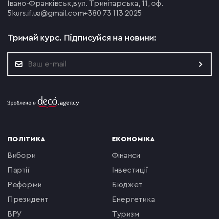
Івано-Франківськ,
вул. Тринітарська, 11, оф.
5
kurs.if.ua@gmail.com
+380 73 113 2025
Тримай курс.
Підписуйся на новини:
ПОЛІТИКА
ЕКОНОМІКА
вибори
фінанси
партії
інвестиції
реформи
бюджет
президент
енергетика
ВРУ
туризм