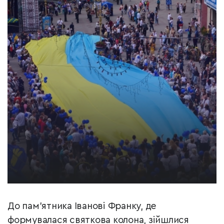
До пам’ятника Іванові Франку, де
формувалася святкова колона, зійшлися