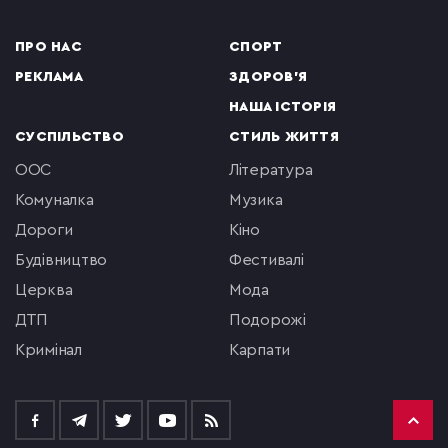
ПРО НАС
СПОРТ
РЕКЛАМА
ЗДОРОВ'Я
НАША ІСТОРІЯ
СУСПІЛЬСТВО
СТИЛЬ ЖИТТЯ
ООС
література
комуналка
музика
Дороги
кіно
будівництво
фестивалі
церква
мода
ДТП
подорожі
кримінал
Карпати