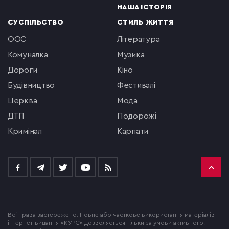
НАША ІСТОРІЯ
СУСПІЛЬСТВО
СТИЛЬ ЖИТТЯ
ООС
література
комуналка
музика
Дороги
кіно
будівництво
фестивалі
церква
мода
ДТП
подорожі
кримінал
Карпати
Всі права застережено. Повне або часткове використання матеріалів
інтернет-видання «КУРС» дозволяється тільки за умови активного,