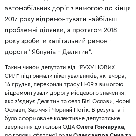
автомобільних доріг з вимогою до кінця
2017 року відремонтувати найбільш
проблемні ділянки, а протягом 2018
року зробити капітальний ремонт
дороги "Яблунів – Делятин".
Таким чином депутати від "РУХУ НОВИХ
СИЛ" підтримали пікетувальників, які вчора,
14 грудня, перекрили трасу Н-09 з вимогою
відремонтували дорогу місцевого значення,
яка з’єднує Делятин та села Білі Ослави, Чорні
Ослави, Заріччя і Чорний Потік. В результаті
було сформоване колективне депутатське
звернення до голови ОДА
Олега Гончарука
,
до голови обласної ради
Олександра Сича
та