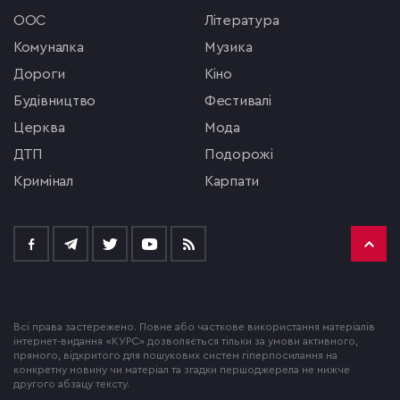
ООС
література
комуналка
музика
Дороги
кіно
будівництво
фестивалі
церква
мода
ДТП
подорожі
кримінал
Карпати
Всі права застережено. Повне або часткове використання матеріалів
інтернет-видання «КУРС» дозволяється тільки за умови активного,
прямого, відкритого для пошукових систем гіперпосилання на
конкретну новину чи матеріал та згадки першоджерела не нижче
другого абзацу тексту.