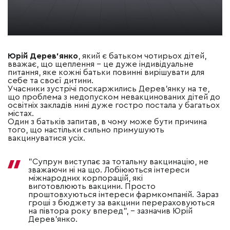
Юрій Дерев’янко
, який є батьком чотирьох дітей,
вважає, що щеплення – це дуже індивідуальне
питання, яке кожні батьки повинні вирішувати для
себе та своєї дитини.
Учасники зустрічі поскаржились Дерев’янку на те,
що проблема з недопуском невакцинованих дітей до
освітніх закладів нині дуже гостро постала у багатьох
містах.
Один з батьків запитав, в чому може бути причина
того, що настільки сильно примушують
вакцинуватися усіх.
"Супрун виступає за тотальну вакцинацію, не
зважаючи ні на що. Лобіюються інтереси
міжнародних корпорацій, які
виготовлюють вакцини. Просто
проштовхуються інтереси фармкомпаній. Зараз
гроші з бюджету за вакцини перераховуються
на півтора року вперед",
–
зазначив Юрій
Дерев’янко.