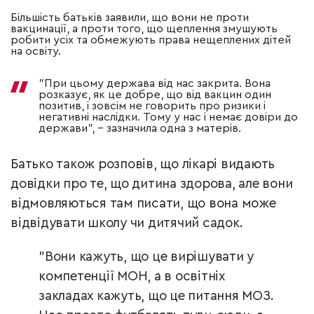
Більшість батьків заявили, що вони не проти
вакцинації, а проти того, що щеплення змушують
робити усіх та обмежують права нещеплених дітей
на освіту.
"При цьому держава від нас закрита. Вона
розказує, як це добре, що від вакцин один
позитив, і зовсім не говорить про ризики і
негативні наслідки. Тому у нас і немає довіри до
держави",
–
зазначила одна з матерів.
Батько також розповів, що лікарі видають
довідки про те, що дитина здорова, але вони
відмовляються там писати, що вона може
відвідувати школу чи дитячий садок.
"Вони кажуть, що це вирішувати у
компетенції МОН, а в освітніх
закладах кажуть, що це питання МОЗ.