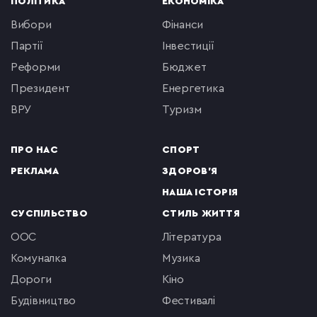
ПОЛІТИКА
ЕКОНОМІКА
вибори
фінанси
партії
інвестиції
реформи
бюджет
президент
енергетика
ВРУ
туризм
ПРО НАС
СПОРТ
РЕКЛАМА
ЗДОРОВ'Я
НАША ІСТОРІЯ
СУСПІЛЬСТВО
СТИЛЬ ЖИТТЯ
ООС
література
комуналка
музика
Дороги
кіно
будівництво
фестивалі