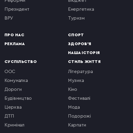
реформи
бюджет
президент
енергетика
ВРУ
туризм
ПРО НАС
СПОРТ
РЕКЛАМА
ЗДОРОВ'Я
НАША ІСТОРІЯ
СУСПІЛЬСТВО
СТИЛЬ ЖИТТЯ
ООС
література
комуналка
музика
Дороги
кіно
будівництво
фестивалі
церква
мода
ДТП
подорожі
кримінал
Карпати