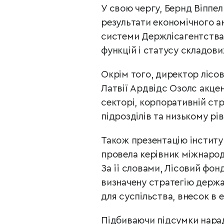
У свою чергу, Бернд Віппе
результати економічного а
системи Держлісагентства 
функцій і статусу складови
Окрім того, директор лісо
Латвії Ардвідс Озолс акце
секторі, корпоративній стр
підрозділів та низькому рів
Також презентацію інститу
провела керівник міжнарод
За її словами, Лісовий фон
визначену стратегію держав
для суспільства, внесок в 
Підбиваючи підсумки нара