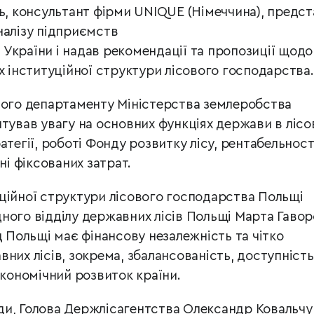
ль, консультант фірми UNIQUE (Німеччина), предс
налізу підприємств
України і надав рекомендації та пропозиції щодо
х інституційної структури лісового господарства.
вого департаменту Міністерства землеробства
нтував увагу на основних функціях держави в ліс
атегії, роботі Фонду розвитку лісу, рентабельност
ні фіксованих затрат.
ційної структури лісового господарства Польщі
ного відділу державних лісів Польщі Марта Гавор
д Польщі має фінансову незалежність та чітко
них лісів, зокрема, збалансованість, доступність 
економічний розвиток країни.
ди, Голова Держлісагентства Олександр Ковальчу