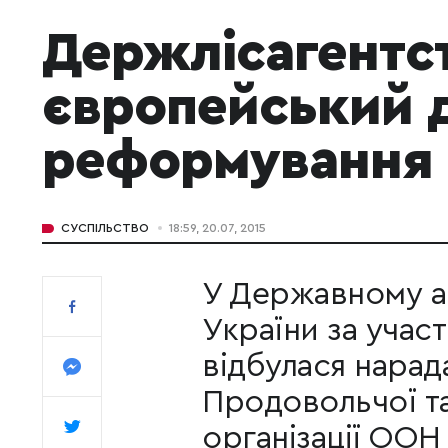
Держлісагентс
європейський 
реформування л
СУСПІЛЬСТВО
18:59, 20.07, 2015
У Державному аг
України за учас
відбулася нарад
Продовольчої т
організації ООН