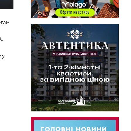
егам
А.
му