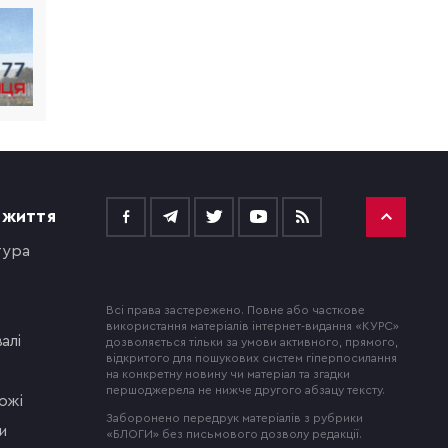
 ЖИТТЯ
тура
Всі права застережено. Повне або часткове
використання матеріалів інтернет-видання «КУРС»
алі
дозволяється тільки за умови активного, прямого,
відкритого для пошукових систем гіперпосилання
на конкретну новину чи матеріал та згадки
першоджерела не нижче другого абзацу тексту.
ожі
Заборонено передрук матеріалів з рубрики
и
«БЛОГИ» без письмового дозволу редакції.