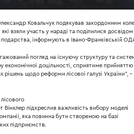
Олександр Ковальчук подякував закордонним кол
і, які взяли участь у нараді та поділилися досвідом
подарства, інформують в Івано-Франківській ОД
гажований погляд на існуючу структуру та систе
ору економічної доцільності, сприятиме прийняттю
х рішень щодо реформи лісової галузі України", –
 лісового
 Вінклер підкреслив важливість вибору моделі
омпанії, яка повинна бути створеною на базі
ких підприємств.