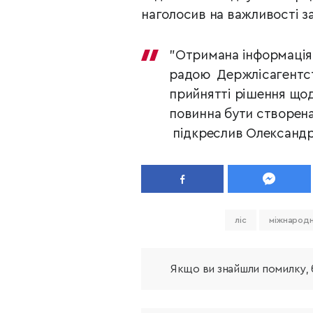
наголосив на важливості з
"Отримана інформація
радою
Держлісагентст
прийнятті рішення щод
повинна бути створена 
підкреслив Олександр
ліс
міжнародн
Якщо ви знайшли помилку, б