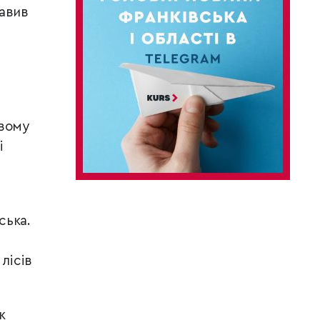
тавив
овому
і
ська.
лісів
к