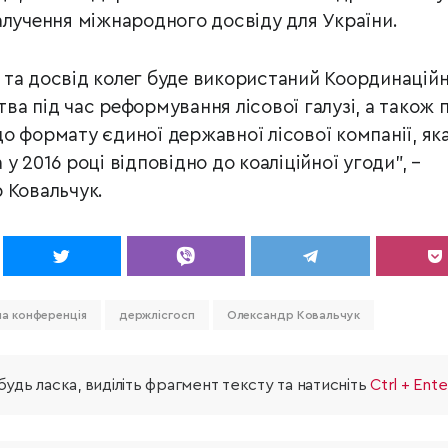
алучення міжнародного досвіду для України.
 та досвід колег буде використаний Координацій
ва під час реформування лісової галузі, а також 
о формату єдиної державної лісової компанії, як
у 2016 році відповідно до коаліційної угоди", –
 Ковальчук.
а конференція
держлісгосп
Олександр Ковальчук
удь ласка, виділіть фрагмент тексту та натисніть
Ctrl + Ente