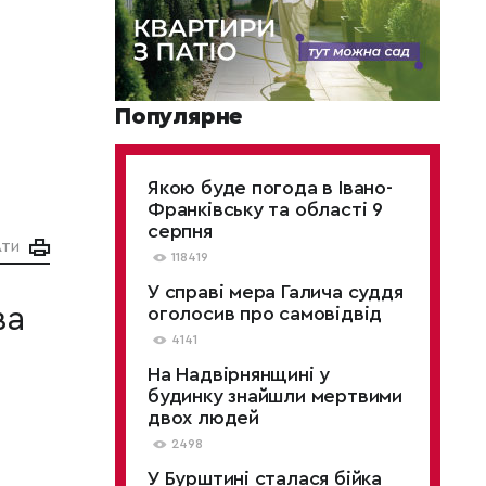
Популярне
Якою буде погода в Івано-
Франківську та області 9
серпня
АТИ
118419
У справі мера Галича суддя
ва
оголосив про самовідвід
4141
На Надвірнянщині у
будинку знайшли мертвими
двох людей
2498
У Бурштині сталася бійка