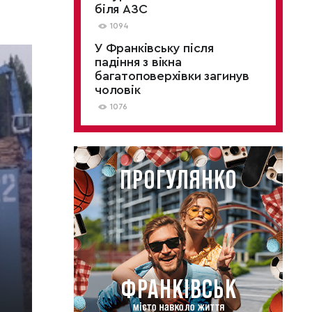
біля АЗС
1094
У Франківську після
падіння з вікна
багатоповерхівки загинув
чоловік
1076