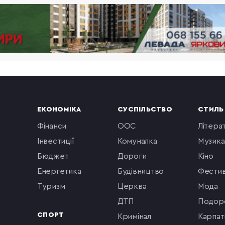
ЕКОНОМІКА
СУСПІЛЬСТВО
СТИЛЬ
фінанси
ООС
літера
інвестиції
комуналка
музика
бюджет
Дороги
кіно
енергетика
будівництво
фестив
туризм
церква
мода
ДТП
подор
СПОРТ
кримінал
Карпат