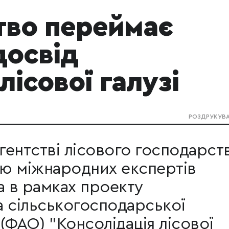
тво переймає
досвід
ісової галузі
РОЗДРУКУВ
ентстві лісового господарст
тю міжнародних експертів
а в рамках проекту
а сільськогосподарської
 (ФАО) "Консолідація лісової