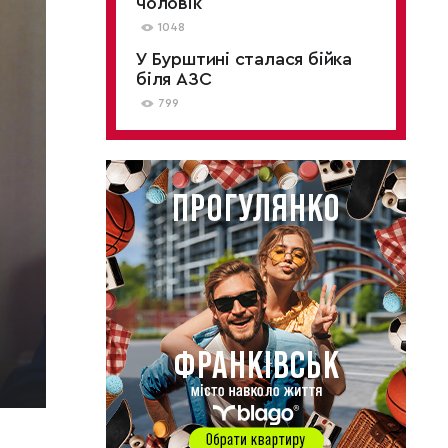
чоловік
1048
У Бурштині сталася бійка
біля АЗС
799