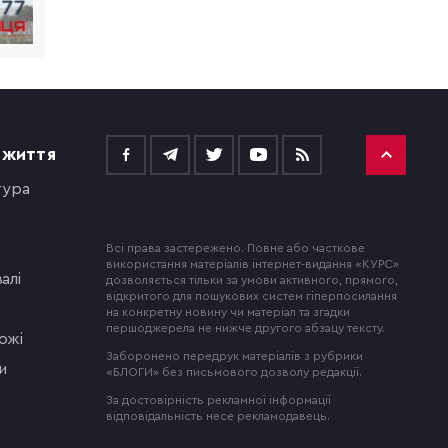
 ЖИТТЯ
тура
Всі права застережено. Повне або часткове
використання матеріалів інтернет-видання «КУРС»
алі
дозволяється тільки за умови активного, прямого,
відкритого для пошукових систем гіперпосилання
на конкретну новину чи матеріал та згадки
першоджерела не нижче другого абзацу тексту.
ожі
Заборонено передрук матеріалів з рубрики
и
«БЛОГИ» без письмового дозволу редакції.
За достовірність рекламної інформації
відповідальність несе рекламодавець.