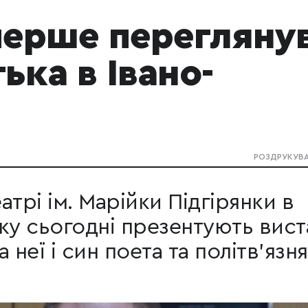
перше перегляну
ька в Івано-
РОЗДРУКУВ
трі ім. Марійки Підгірянки в
ку сьогодні презентують вист
а неї і син поета та політв'язня