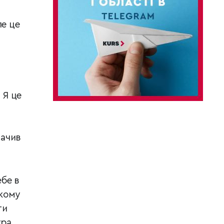
ле це
 Я це
начив
ебе в
ькому
ти
ура