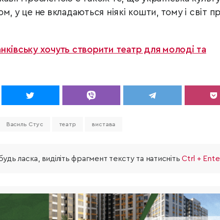
м, у це не вкладаються ніякі кошти, тому і світ п
нківську хочуть створити театр для молоді та
Василь Стус
театр
вистава
удь ласка, виділіть фрагмент тексту та натисніть
Ctrl + Ente