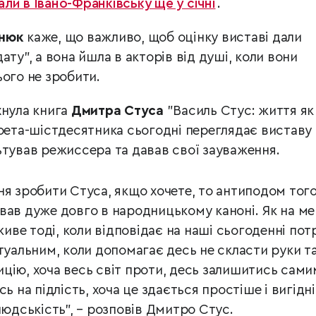
ли в Івано-Франківську ще у січні
.
енюк
каже, що важливо, щоб оцінку виставі дали
 дату", а вона йшла в акторів від душі, коли вони
ого не зробити.
хнула
книга
Дмитра Стуса
"Василь Стус: життя як
поета-шістдесятника сьогодні переглядає виставу
ьтував режиссера та давав свої зауваження.
ня зробити Стуса, якщо хочете, то антиподом тог
вав дуже довго в народницькому каноні. Як на ме
ве тоді, коли відповідає на наші сьогоденні пот
ктуальним, коли допомагає десь не скласти руки т
цію, хоча весь світ проти, десь залишитись сами
сь на підлість, хоча це здається простіше і вигідн
людськість", – розповів Дмитро Стус.