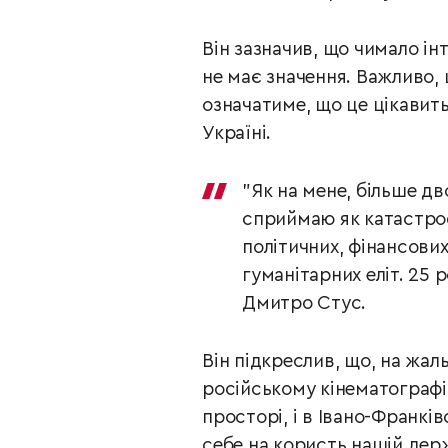
Він зазначив, що чимало ін
не має значення. Важливо, 
означатиме, що це цікавить
Україні.
"Як на мене, більше дв
сприймаю як катастрофі
політичних, фінансових
гуманітарних еліт. 25 
Дмитро Стус.
Він підкреслив, що, на жал
російському кінематографі
просторі, і в Івано-Франкі
себе на користь нашій дер