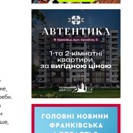
о
не,
реби.
а
м
іше,