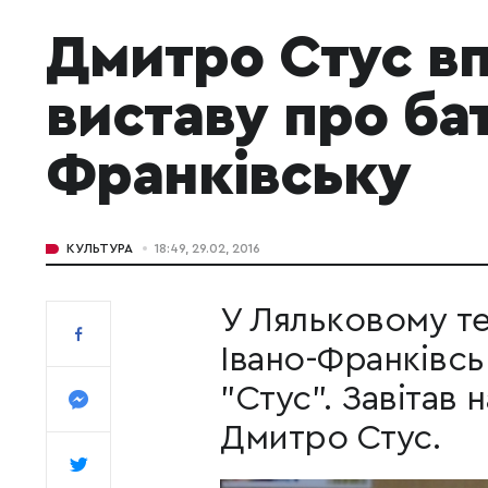
Дмитро Стус в
виставу про бат
Франківську
КУЛЬТУРА
18:49, 29.02, 2016
У Ляльковому теа
Івано-Франківсь
"Стус". Завітав н
Дмитро Стус.