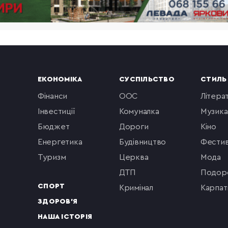
ЕКОНОМІКА
СУСПІЛЬСТВО
СТИЛЬ
фінанси
ООС
літера
інвестиції
комуналка
музика
бюджет
Дороги
кіно
енергетика
будівництво
фестив
туризм
церква
мода
ДТП
подор
СПОРТ
кримінал
Карпат
ЗДОРОВ'Я
НАША ІСТОРІЯ