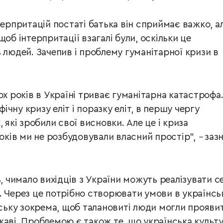
терпритацій постаті батька він сприймає важко, а
щоб інтерпритації взагалі були, оскільки це
 людей. Зачепив і проблему гуманітарної кризи в
ох років в Україні триває гуманітарна катастрофа.
чну кризу еліт і поразку еліт, в першу чергу
, які зробили свої висновки. Але це і криза
років ми не розбудовували власний простір",
–
заз
ь, чимало вихідців з України можуть реалізувати с
. Через це потрібно створювати умови в українс
вську зокрема, щоб талановиті люди могли прояви
жаві. Проблемою є також те, що українська культ