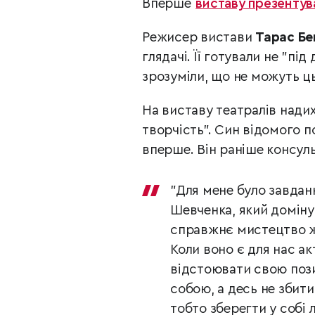
Вперше
виставу презентува
Режисер вистави
Тарас Б
глядачі. Її готували не "під
зрозуміли, що не можуть ць
На виставу театралів
нади
творчість". Син відомого 
вперше. Він раніше консул
"Для мене було завдан
Шевченка, який доміну
справжнє мистецтво жи
Коли воно є для нас а
відстоювати свою пози
собою, а десь не збити
тобто зберегти у собі 