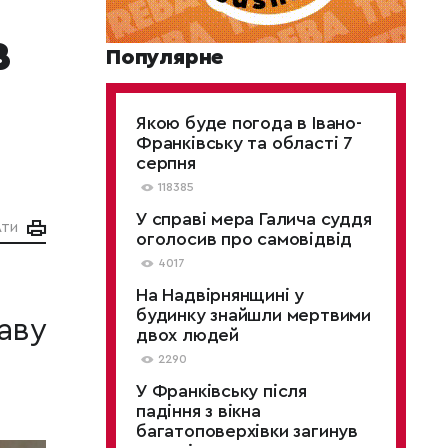
в
Популярне
Якою буде погода в Івано-
Франківську та області 7
серпня
118385
У справі мера Галича суддя
АТИ
оголосив про самовідвід
4017
На Надвірнянщині у
будинку знайшли мертвими
аву
двох людей
2290
У Франківську після
падіння з вікна
багатоповерхівки загинув