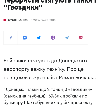
терористи стягують танки і
"Гвоздики"
СУСПІЛЬСТВО
20:15, 15.07, 2014
Бойовики стягують до Донецького
аеропорту важку техніку. Про це
повідомляє журналіст Роман Бочкала.
"Донецьк. Тільки що 2 танки, 3 «Гвоздики»
(самохідна гаубиця) і УАЗик проїхали по
бульвару Шахтобудівників у бік проспекту