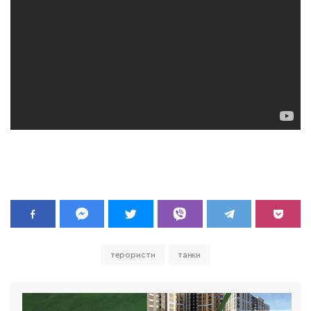
терористи
танки