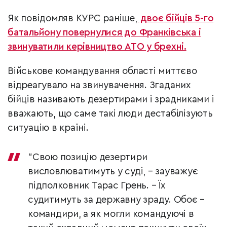
Як повідомляв КУРС раніше,
двоє бійців 5-го
батальйону повернулися до Франківська і
звинуватили керівництво АТО у брехні.
Військове командування області миттєво
відреагувало на звинувачення. Згаданих
бійців називають дезертирами і зрадниками і
вважають, що саме такі люди дестабілізують
ситуацію в країні.
"Свою позицію дезертири
висловлюватимуть у суді, –​ зауважує
підполковник Тарас Грень. – Їх
судитимуть за державну зраду. Обоє –
командири, а як могли командуючі в