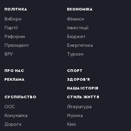
ПОЛІТИКА
ЕКОНОМІКА
вибори
фінанси
партії
інвестиції
реформи
бюджет
президент
енергетика
ВРУ
туризм
ПРО НАС
СПОРТ
РЕКЛАМА
ЗДОРОВ'Я
НАША ІСТОРІЯ
СУСПІЛЬСТВО
СТИЛЬ ЖИТТЯ
ООС
література
комуналка
музика
Дороги
кіно