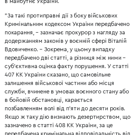
в майбутнє України.
"За такі протиправні дії з боку військових
Кримінальним кодексом України передбачено
покарання, –​ зазначає прокурор з нагляду за
додержанням законів у воєнній сфері Віталій
Вдовиченко. – Зокрема, у цьому випадку
передбачено дві статті, а різниця між ними –
суб’єктивна оцінка факту порушення. У статті
407 КК України сказано, що самовільне
залишення військової частини або місця
служби, вчинене в умовах воєнного стану або
в бойовій обстановці, карається
позбавленням волі від п’яти до десяти років.
Якщо ж таку дію визнають дезертирством, що
зазначено в статті 408 КК України, за це
передбачена кримінальна відповідальність від