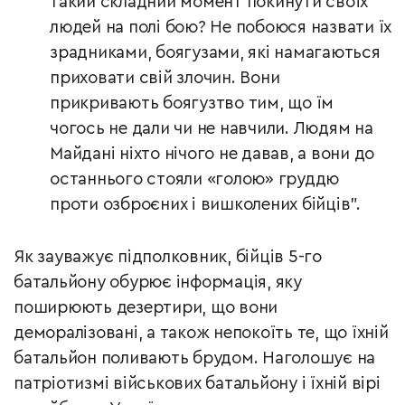
такий складний момент покинути своїх
людей на полі бою? Не побоюся назвати їх
зрадниками, боягузами, які намагаються
приховати свій злочин. Вони
прикривають боягузтво тим, що їм
чогось не дали чи не навчили. Людям на
Майдані ніхто нічого не давав, а вони до
останнього стояли «голою» груддю
проти озброєних і вишколених бійців".
Як зауважує підполковник, бійців 5-го
батальйону обурює інформація, яку
поширюють дезертири, що вони
деморалізовані, а також непокоїть те, що їхній
батальйон поливають брудом. Наголошує на
патріотизмі військових батальйону і їхній вірі