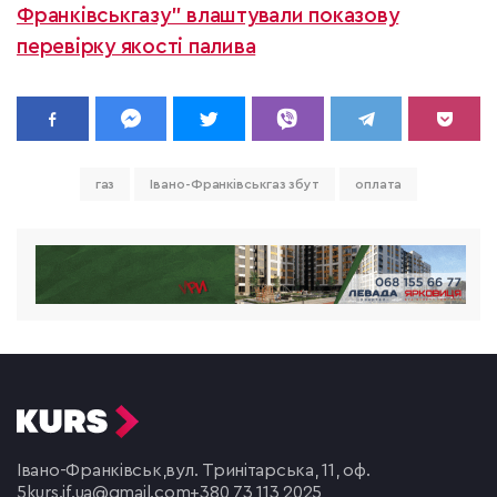
Франківськгазу" влаштували показову
перевірку якості палива
газ
Івано-Франківськгаз збут
оплата
Івано-Франківськ,
вул. Тринітарська, 11, оф.
5
kurs.if.ua@gmail.com
+380 73 113 2025