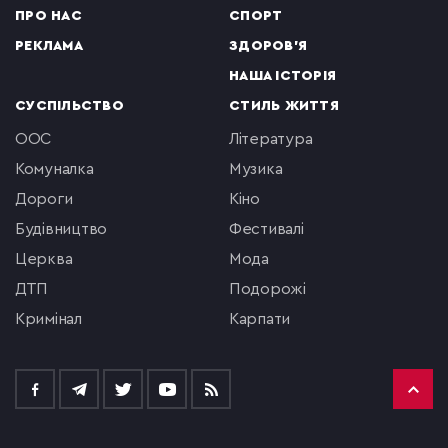
ПРО НАС
СПОРТ
РЕКЛАМА
ЗДОРОВ'Я
НАША ІСТОРІЯ
СУСПІЛЬСТВО
СТИЛЬ ЖИТТЯ
ООС
література
комуналка
музика
Дороги
кіно
будівництво
фестивалі
церква
мода
ДТП
подорожі
кримінал
Карпати