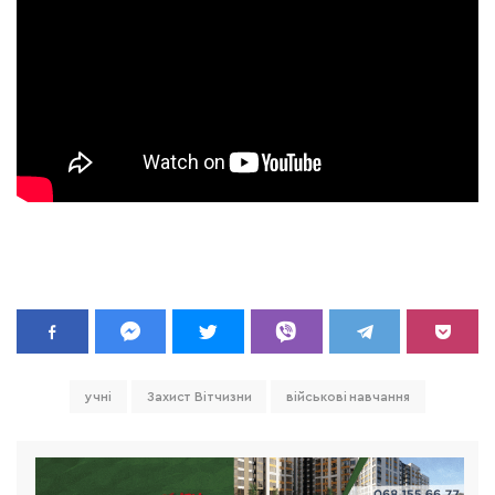
учні
Захист Вітчизни
військові навчання