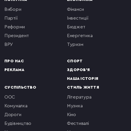
вибори
фінанси
партії
інвестиції
реформи
бюджет
президент
енергетика
ВРУ
туризм
ПРО НАС
СПОРТ
РЕКЛАМА
ЗДОРОВ'Я
НАША ІСТОРІЯ
СУСПІЛЬСТВО
СТИЛЬ ЖИТТЯ
ООС
література
комуналка
музика
Дороги
кіно
будівництво
фестивалі