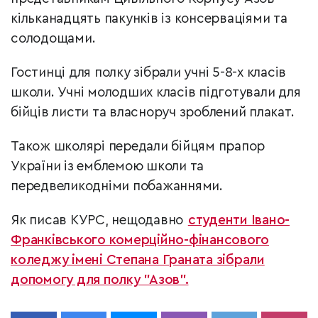
кільканадцять пакунків із консерваціями та
солодощами.
Гостинці для полку зібрали учні 5-8-х класів
школи. Учні молодших класів підготували для
бійців листи та власноруч зроблений плакат.
Також школярі передали бійцям прапор
України із емблемою школи та
передвеликодніми побажаннями.
Як писав КУРС, нещодавно
студенти Івано-
Франківського комерційно-фінансового
коледжу імені Степана Граната зібрали
допомогу для полку "Азов".