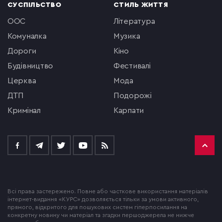
СУСПІЛЬСТВО
СТИЛЬ ЖИТТЯ
ООС
література
комуналка
музика
Дороги
кіно
будівництво
фестивалі
церква
мода
ДТП
подорожі
кримінал
Карпати
Всі права застережено. Повне або часткове використання матеріалів
інтернет-видання «КУРС» дозволяється тільки за умови активного,
прямого, відкритого для пошукових систем гіперпосилання на
конкретну новину чи матеріал та згадки першоджерела не нижче