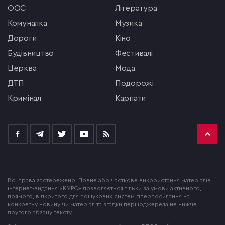
ООС
література
комуналка
музика
Дороги
кіно
будівництво
фестивалі
церква
мода
ДТП
подорожі
кримінал
Карпати
Всі права застережено. Повне або часткове використання матеріалів
інтернет-видання «КУРС» дозволяється тільки за умови активного,
прямого, відкритого для пошукових систем гіперпосилання на
конкретну новину чи матеріал та згадки першоджерела не нижче
другого абзацу тексту.