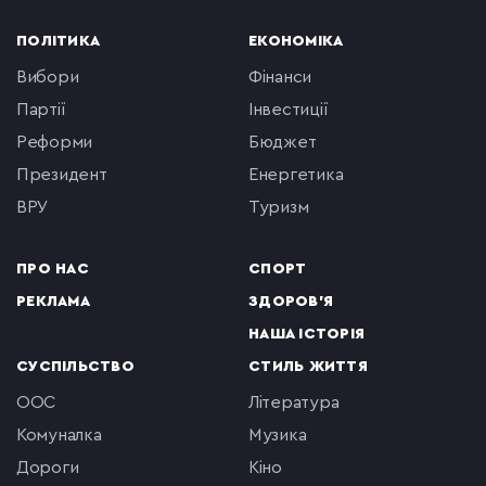
ПОЛІТИКА
ЕКОНОМІКА
вибори
фінанси
партії
інвестиції
реформи
бюджет
президент
енергетика
ВРУ
туризм
ПРО НАС
СПОРТ
РЕКЛАМА
ЗДОРОВ'Я
НАША ІСТОРІЯ
СУСПІЛЬСТВО
СТИЛЬ ЖИТТЯ
ООС
література
комуналка
музика
Дороги
кіно