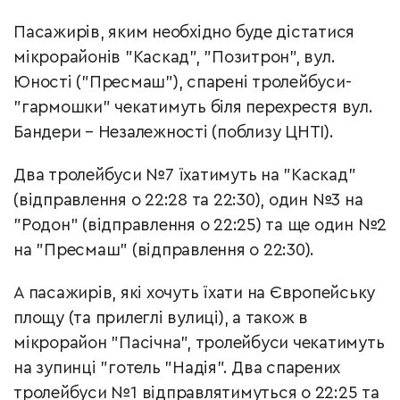
Пасажирів, яким необхідно буде дістатися
мікрорайонів "Каскад", "Позитрон", вул.
Юності ("Пресмаш"), спарені тролейбуси-
"гармошки" чекатимуть біля перехрестя вул.
Бандери – Незалежності (поблизу ЦНТІ).
Два тролейбуси №7 їхатимуть на "Каскад"
(відправлення о 22:28 та 22:30), один №3 на
"Родон" (відправлення о 22:25) та ще один №2
на "Пресмаш" (відправлення о 22:30).
А пасажирів, які хочуть їхати на Європейську
площу (та прилеглі вулиці), а також в
мікрорайон "Пасічна", тролейбуси чекатимуть
на зупинці "готель "Надія". Два спарених
тролейбуси №1 відправлятимуться о 22:25 та