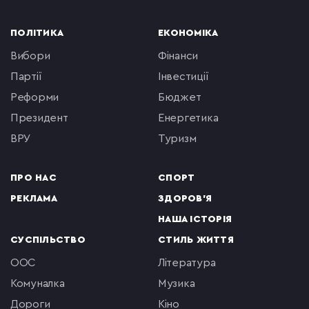
ПОЛІТИКА
ЕКОНОМІКА
вибори
фінанси
партії
інвестиції
реформи
бюджет
президент
енергетика
ВРУ
туризм
ПРО НАС
СПОРТ
РЕКЛАМА
ЗДОРОВ'Я
НАША ІСТОРІЯ
СУСПІЛЬСТВО
СТИЛЬ ЖИТТЯ
ООС
література
комуналка
музика
Дороги
кіно