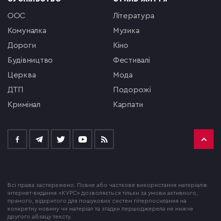
ООС
література
комуналка
музика
Дороги
кіно
будівництво
фестивалі
церква
мода
ДТП
подорожі
кримінал
Карпати
Всі права застережено. Повне або часткове використання матеріалів
інтернет-видання «КУРС» дозволяється тільки за умови активного,
прямого, відкритого для пошукових систем гіперпосилання на
конкретну новину чи матеріал та згадки першоджерела не нижче
другого абзацу тексту.