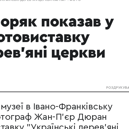
оряк показав у
отовиставку
рев'яні церкви
РОЗДРУКУВ
музеї в Івано-Франківську
отограф Жан-П'єр Дюран
тавку "Українські дерев'яні