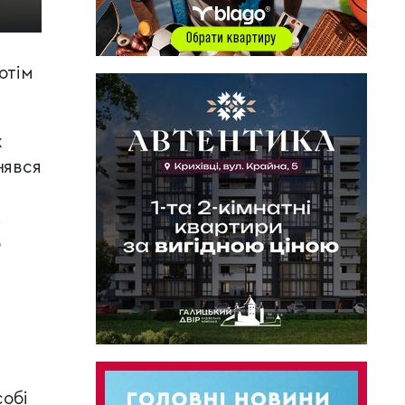
отім
х
нявся
.
5
собі