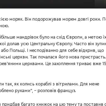
ією моряк. Він подорожував морем довгі роки. П
ною.
більше мандрівок було на схід Європи, а метою ї
якої долав усю Центральну Європу. Часто він зупи
 або Польщі. І несподіванно для себе відкрив, що
їнські церкви. Так почалася його нова пристрасть
рев’яними церквами. Це захоплення триває вже 1
и так, як колись кораблі з вітрилами. Для мене
облено руками", – розповів француз.
 придбав багато книжок на цю тему та поставив 