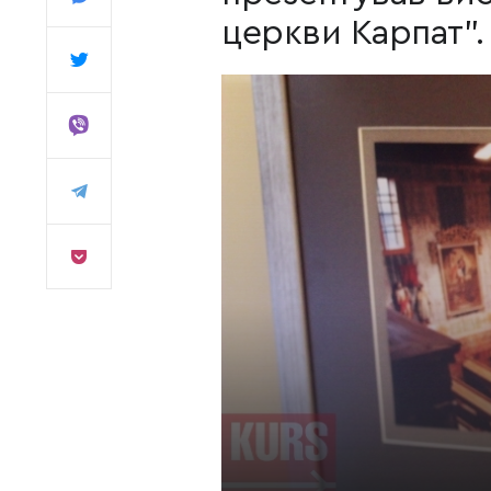
церкви Карпат".