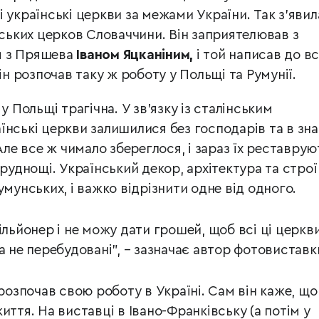
 українські церкви за межами України. Так з’явил
нських церков Словаччини. Він заприятелював з
м з Пряшева
Іваном Яцканіним,
і той написав до вс
ін розпочав таку ж роботу у Польщі та Румунії.
у Польщі трагічна. У зв’язку із сталінським
їнські церкви залишилися без господарів та в зна
Але все ж чимало збереглося, і зараз їх реставрую
труднощі. Український декор, архітектура та строї
умунських, і важко відрізнити одне від одного.
ільйонер і не можу дати грошей, щоб всі ці церкв
а не перебудовані", – зазначає автор фотовиставк
зпочав свою роботу в Україні. Сам він каже, що
иття. На виставці в Івано-Франківську (а потім у