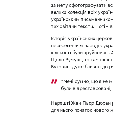
за мету сфотографувати всі
велика колекція всіх украї
українським письменнико
тих світлин тексти. Потім в
Історія українських церков 
переселенням народів укра
кількості були зруйновані. 
Щодо Румунії, то там інші 
Буковині дуже близькі до р
"Мені сумно, що я не м
були відреставровані, 
Нарешті Жан-Пьєр Дюран ро
для нього початок нового ж