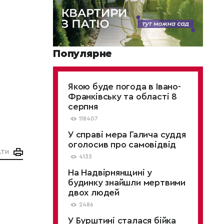
Популярне
Якою буде погода в Івано-
Франківську та області 8
серпня
118407
У справі мера Галича суддя
оголосив про самовідвід
АТИ
4133
На Надвірнянщині у
будинку знайшли мертвими
двох людей
2486
У Бурштині сталася бійка