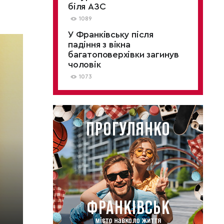
біля АЗС
1089
У Франківську після
падіння з вікна
багатоповерхівки загинув
чоловік
1073