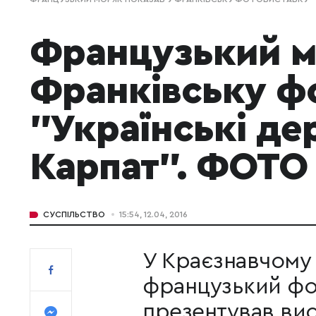
Французький м
Франківську ф
"Українські де
Карпат". ФОТО
СУСПІЛЬСТВО
15:54, 12.04, 2016
У Краєзнавчому 
французький ф
презентував вис