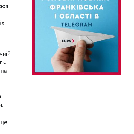
ася
іх
чній
ть.
 на
и
и.
 це