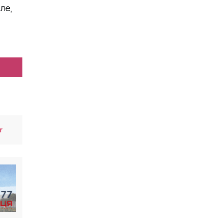
ле,
r