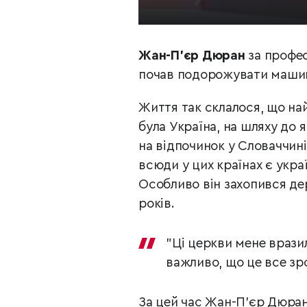
Жан-П'єр Дюран
за профес
почав подорожувати маши
Життя так склалося, що най
була Україна, на шляху до 
на відпочинок у Словаччині
всюди у цих країнах є укра
Особливо він захопився де
років.
"Ці церкви мене вразил
важливо, що це все зр
За цей час Жан-П’єр Дюран