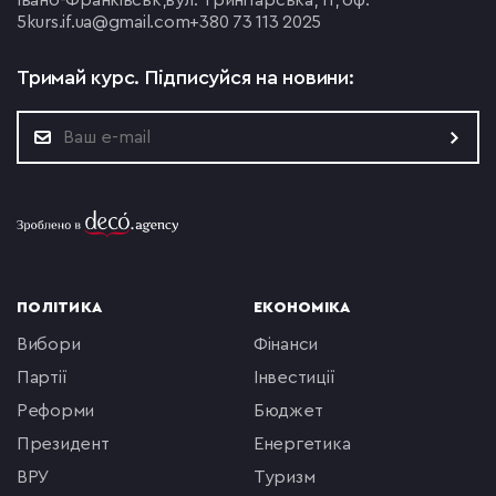
Івано-Франківськ,
вул. Тринітарська, 11, оф.
5
kurs.if.ua@gmail.com
+380 73 113 2025
Тримай курс.
Підписуйся на новини:
ПОЛІТИКА
ЕКОНОМІКА
вибори
фінанси
партії
інвестиції
реформи
бюджет
президент
енергетика
ВРУ
туризм