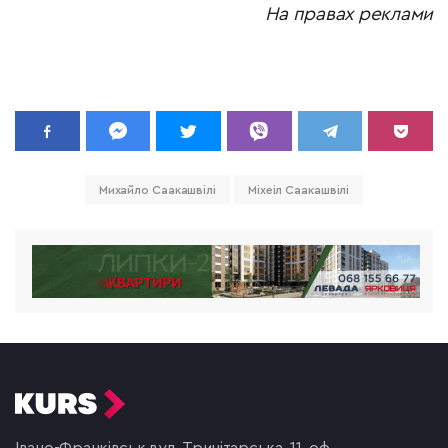
На правах реклами
Михайло Саакашвілі
Міхеіл Саакашвілі