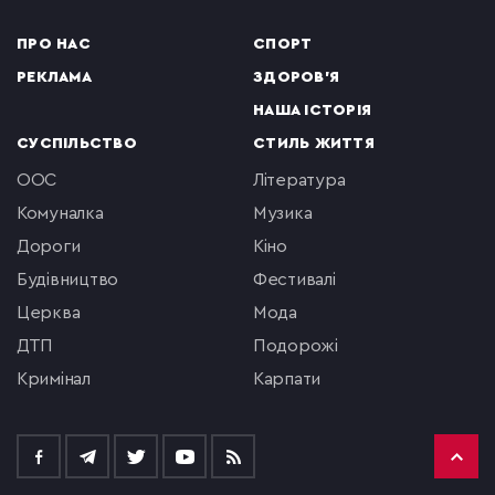
ПРО НАС
СПОРТ
РЕКЛАМА
ЗДОРОВ'Я
НАША ІСТОРІЯ
СУСПІЛЬСТВО
СТИЛЬ ЖИТТЯ
ООС
література
комуналка
музика
Дороги
кіно
будівництво
фестивалі
церква
мода
ДТП
подорожі
кримінал
Карпати