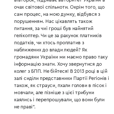
вівторок, підриває авторитет України в
очах світової спільноти. Окрім того, що
сам процес, на мою думку, відбувся з
порушенням. Нас цікавлять також
питання, за чиї гроші був найнятий
гелікоптер. Чи це за рахунок платників
податків, чи хтось проплатив з
наближених до влади людей? Як
громадяни України ми маємо право таку
інформацію знати. Хочу звернутися до
колег з БПП. Не бійтеся! В 2013 році в цій
залі сиділи представники Партії Регіонів і
також, як страуси, пхали голови в пісок і
мовчали, але пізніше з цієї трибуни
каялись і перепрошували, що вони були
не праві".