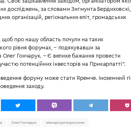
а). Своє зацікавлення заходом, організатором яко
их досліджень, за словами Зигмунта Бердиховскі,
их організацій, регіональних еліт, громадських
, щоб про нашу область почули на таких
ого рівня форумах, − подякувавши за
 Олег Гончарук. − Є велике бажання провести
участю потенційних інвесторів на Прикарпатті".
оведення форуму може стати Яремче. Іноземний гі
роведення заходу.
а
Олег Гончарук
міжнародні відносини