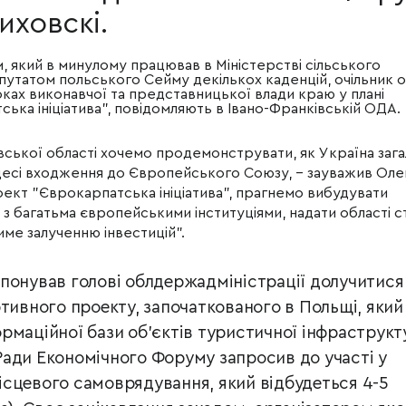
иховскі.
, який в минулому працював в Міністерстві сільського
путатом польського Сейму декількох каденцій, очільник о
ках виконавчої та представницької влади краю у плані
ська ініціатива", повідомляють в Івано-Франківській ОДА.
вської області хочемо продемонструвати, як Україна заг
есі входження до Європейського Союзу, − зауважив Оле
оект "Єврокарпатська ініціатива", прагнемо вибудувати
 багатьма європейськими інституціями, надати області с
ме залученню інвестицій".
понував голові облдержадміністрації долучитися
ртивного проекту, започаткованого в Польщі, який
рмаційної бази об'єктів туристичної інфраструкт
ади Економічного Форуму запросив до участі у
сцевого самоврядування, який відбудеться 4-5