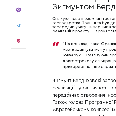
Зигмунтом Берд
Спілкуючись з іноземним гостем
господарства Польщі та був де
зосередив увагу на перших кро
реалізації проекту "Єврокарпат
"На прикладі Івано-Франкі
може адаптуватися у проц
Гончарук. − Реалізуючи пр
довгострокову співпрацю з
прикордонної, що сприяти
Зигмунт Бердиховскі запро
реалізації туристично-спо
передбачає створення інфо
Також голова Програмної Р
Європейському Конгресі мі