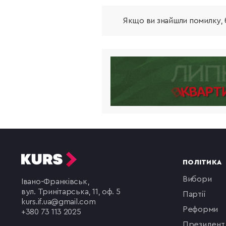
Якщо ви знайшли помилку, б
ПОЛІТИКА
вибори
Івано-Франківськ,
вул. Тринітарська, 11, оф. 5
партії
kurs.if.ua@gmail.com
реформи
+380 73 113 2025
президент