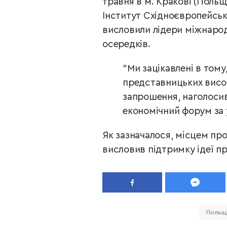
травня в м. Кракові (Польщ
Інститут Східноєвропейськ
висловили лідери міжнародн
осередків.
"Ми зацікавлені в тому
представницьких висок
запрошення, наголосив
економічний форум за 
Як зазначалося, місцем пр
висловив підтримку ідеї п
Польщ