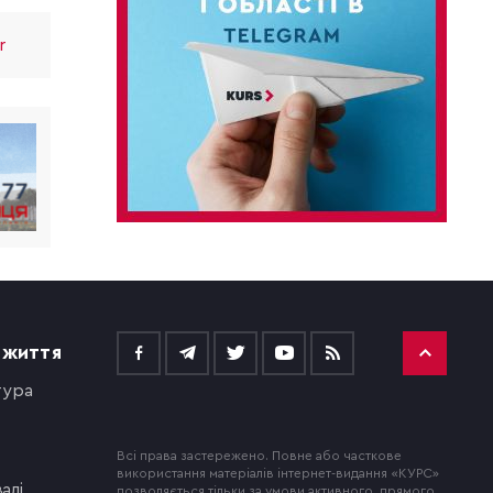
r
 ЖИТТЯ
тура
Всі права застережено. Повне або часткове
використання матеріалів інтернет-видання «КУРС»
алі
дозволяється тільки за умови активного, прямого,