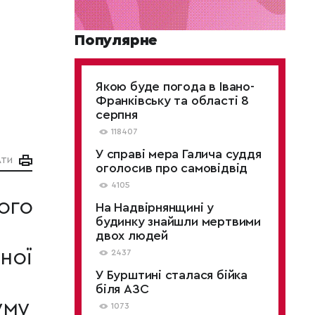
Популярне
Якою буде погода в Івано-
і
Франківську та області 8
серпня
118407
У справі мера Галича суддя
АТИ
оголосив про самовідвід
4105
ого
На Надвірнянщині у
будинку знайшли мертвими
двох людей
ної
2437
У Бурштині сталася бійка
біля АЗС
уму
1073