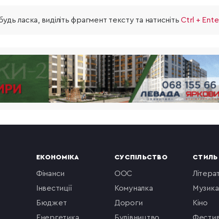
удь ласка, виділіть фрагмент тексту та натисніть
Ctrl + Ente
ЕКОНОМІКА
СУСПІЛЬСТВО
СТИЛЬ
фінанси
ООС
літера
інвестиції
комуналка
музика
бюджет
Дороги
кіно
енергетика
будівництво
фестив