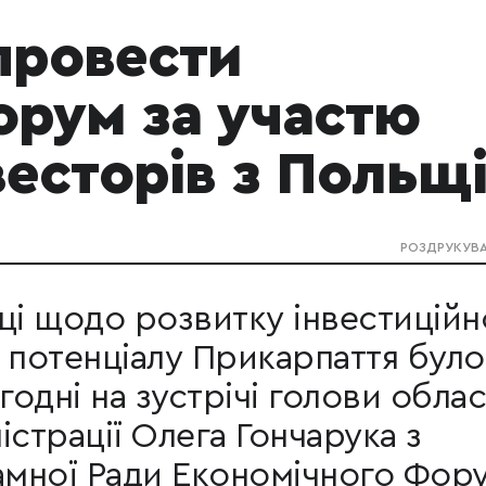
провести
орум за участю
весторів з Польщ
РОЗДРУКУВ
ці щодо розвитку інвестиційн
 потенціалу Прикарпаття було
одні на зустрічі голови облас
істрації Олега Гончарука з
мної Ради Економічного Фор