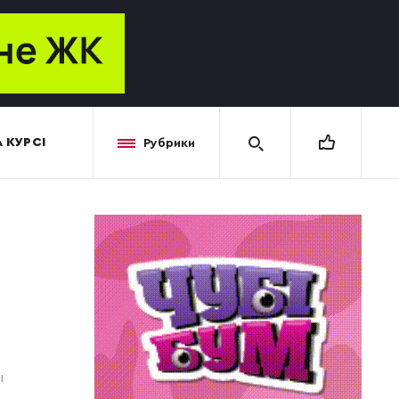
 КУРСІ
Рубрики
І