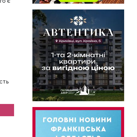
го є
сть