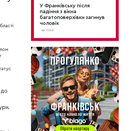
У Франківську після
падіння з вікна
багатоповерхівки загинув
чоловік
бласті
1068
алом
г
татус
 до
ури.