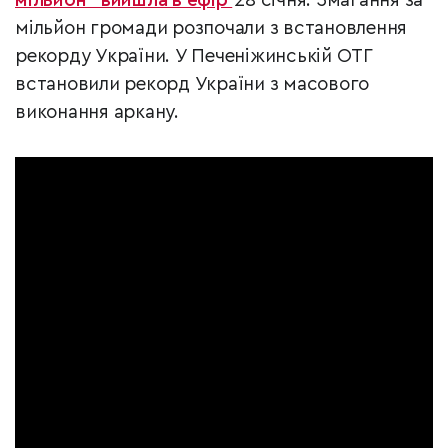
мільйон" вийшла в ефір
28 січня. Змагання за
мільйон громади розпочали з встановлення
рекорду України. У Печеніжинській ОТГ
встановили рекорд України з масового
виконання аркану.