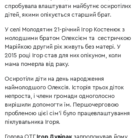
спробувала влаштувати майбутнє осиротілих
дітей, якими опікується старший брат.
У селі Молодятин 21-річний Ігор Костенюк з
молодшими братом Олексієм та сестричкою
Марійкою другий рік живуть без матері. У
2015 році Ігор став для них опікуном, коли
мама померла від раку.
Осиротіли діти на день народження
наймолодшого Олексія.
Історія трьох діток
непроста, і члени громади одноголосно
вирішили допомогти їм.
Першочерговою
проблемою цієї сім’ї було працевлаштування
піклувальника Ігоря.
Голова ОТГ
Ігор Дувірак
запропонував йому