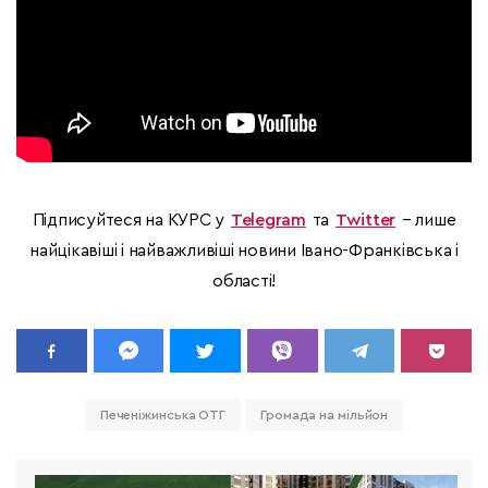
Підписуйтеся на КУРС у
Telegram
та
Twitter
– лише
найцікавіші і найважливіші новини Івано-Франківська і
області!
Печеніжинська ОТГ
Громада на мільйон