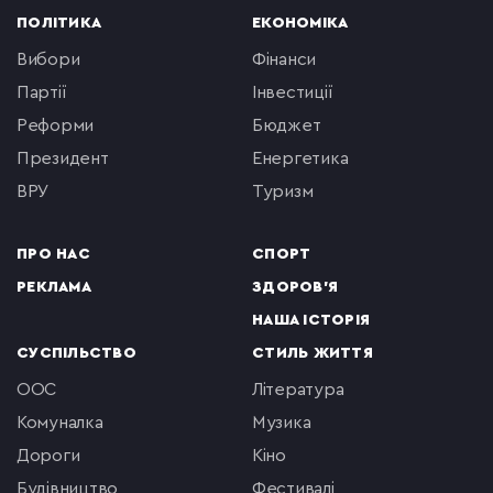
ПОЛІТИКА
ЕКОНОМІКА
вибори
фінанси
партії
інвестиції
реформи
бюджет
президент
енергетика
ВРУ
туризм
ПРО НАС
СПОРТ
РЕКЛАМА
ЗДОРОВ'Я
НАША ІСТОРІЯ
СУСПІЛЬСТВО
СТИЛЬ ЖИТТЯ
ООС
література
комуналка
музика
Дороги
кіно
будівництво
фестивалі