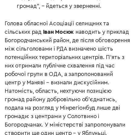
громад", – йдеться у зверненні.
Голова обласної Асоціації селищних та
сільських рад
Іван Мосюк
наводить у приклад
Богородчанський район, де після обговорення
між сільголовами і РДА визначено шість
потенційних територіальних центрів. П’ять з
них отримали публічне схвалення під час
робочої групи в ОДА, а запропонований
центр у Маняві – визнали дискусійним.
Натомість, область, нехтуючи позицією
громад району добровільно об’єднатись,
подала на розгляд у Мінрегіонбуд лише дві
громади: з центрами у Солотвино і
Богородчанах. У міністерстві запропонували
створити ще один центр – у Яблуньці.