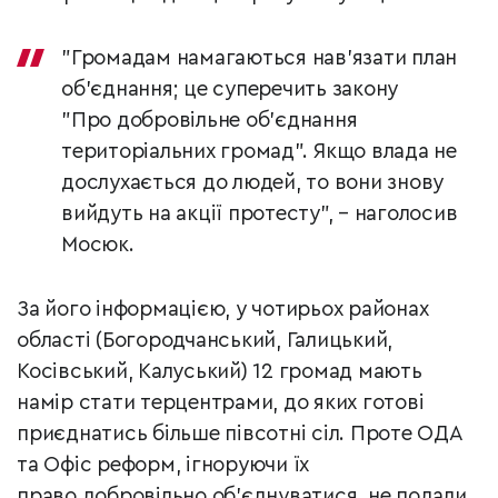
"Громадам намагаються нав’язати план
об’єднання; це суперечить закону
"Про
добровільне об’єднання
територіальних громад". Якщо влада не
дослухається до людей,
то вони знову
вийдуть на акції протесту", – наголосив
Мосюк.
За його інформацією, у чотирьох районах
області (Богородчанський, Галицький,
Косівський, Калуський) 12 громад мають
намір стати терцентрами, до яких готові
приєднатись більше півсотні сіл. Проте ОДА
та Офіс реформ, ігноруючи їх
право добровільно об’єднуватис
я, не подали