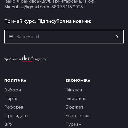
Івано-Франківськ,
вул. Тринітарська, 11, оф.
5
kurs.if.ua@gmail.com
+380 73 113 2025
Тримай курс.
Підписуйся на новини:
ПОЛІТИКА
ЕКОНОМІКА
вибори
фінанси
партії
інвестиції
реформи
бюджет
президент
енергетика
ВРУ
туризм