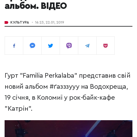
альбом. ВІДЕО
КУЛЬТУРА
16:23, 22.01, 2019
Гурт "Familia Perkalaba" представив свій
новий альбом #ґазззууу на Водохреща,
19 січня, в Коломиї у рок-байк-кафе
"Катрін".