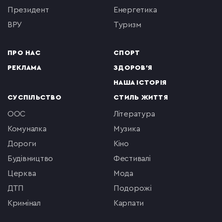
президент
енергетика
ВРУ
туризм
ПРО НАС
СПОРТ
РЕКЛАМА
ЗДОРОВ'Я
НАША ІСТОРІЯ
СУСПІЛЬСТВО
СТИЛЬ ЖИТТЯ
ООС
література
комуналка
музика
Дороги
кіно
будівництво
фестивалі
церква
мода
ДТП
подорожі
кримінал
Карпати