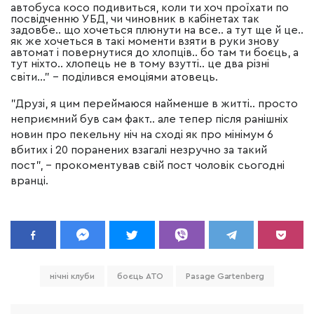
автобуса косо подивиться, коли ти хоч проїхати по
посвідченню УБД, чи чиновник в кабінетах так
задовбе.. що хочеться плюнути на все.. а тут ще й це..
як же хочеться в такі моменти взяти в руки знову
автомат і повернутися до хлопців.. бо там ти боєць, а
тут ніхто.. хлопець не в тому взутті.. це два різні
світи…"
–
поділився емоціями атовець.
"Друзi, я цим переймаюся найменше в житті.. просто
неприємний був сам факт.. але тепер після ранішніх
новин про пекельну ніч на сході як про мінімум 6
вбитих і 20 поранених взагалі незручно за такий
пост", – прокоментував свій пост чоловік сьогодні
вранці.
нічні клуби
боєць АТО
Pasage Gartenberg