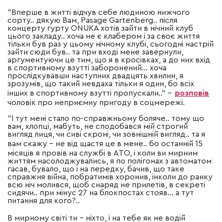
"Вперше в житті відчув себе людиною нижчого
сорту.. дякую Вам, Pasage Gartenberg.. після
концерту гурту ONUKA хотів зайти в нічний клуб
цього закладу.. хоча не є клабером і за своє життя
тільки був раз у цьому нічному клубі, сьогодні настрій
зайти сюди був.. та при вході мене завернули,
аргументуючи це тим, що я в кросівках, а до них вхід
в спортивному взутті заборонений… хоча
прослідкувавши наступних двадцять хвилин, я
зрозумів, що такий невдаха тільки я один, бо всіх
інших в спортивному взутті пропускали.."
–
розповів
чоловік про неприємну пригоду в соцмережі.
"І тут мені стало по-справжньому боляче.. тому що
вам, хлопці, мабуть, не сподобався мій строгий
вигляд лиця, чи сиві скроні, чи зовнішній вигляд.. та я
вам скажу
–
не від щастя це в мене.. бо останній 15
місяців я провів на службі в АТО, і коли ви мирним
життям насолоджувались, я по полігонах з автоматом
гасав, бувало, що і на передку, бачив, що таке
справжня війна, побратимів хоронив, інколи до ранку
всю ніч молився, щоб снаряд не прилетів, в секреті
сидячи.. при мінус 27 на блокпостах стояв… а тут
питання для кого?..
В мирному світі ти
–
ніхто, і на тебе як не водій