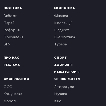
ПОЛІТИКА
ЕКОНОМІКА
вибори
фінанси
партії
інвестиції
реформи
бюджет
президент
енергетика
ВРУ
туризм
ПРО НАС
СПОРТ
РЕКЛАМА
ЗДОРОВ'Я
НАША ІСТОРІЯ
СУСПІЛЬСТВО
СТИЛЬ ЖИТТЯ
ООС
література
комуналка
музика
Дороги
кіно