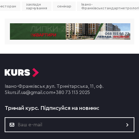
заклади
Івано-
ресторан
семінар
харчування
Франківськстандартметрологі
Івано-Франківськ,
вул. Тринітарська, 11, оф.
5
kurs.if.ua@gmail.com
+380 73 113 2025
Тримай курс.
Підписуйся на новини: