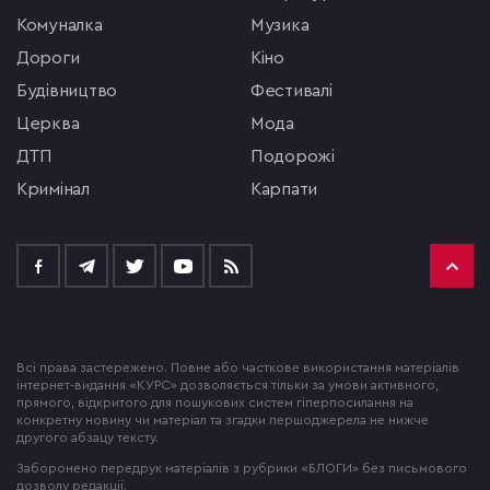
комуналка
музика
Дороги
кіно
будівництво
фестивалі
церква
мода
ДТП
подорожі
кримінал
Карпати
Всі права застережено. Повне або часткове використання матеріалів
інтернет-видання «КУРС» дозволяється тільки за умови активного,
прямого, відкритого для пошукових систем гіперпосилання на
конкретну новину чи матеріал та згадки першоджерела не нижче
другого абзацу тексту.
Заборонено передрук матеріалів з рубрики «БЛОГИ» без письмового
дозволу редакції.