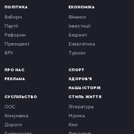
ПОЛІТИКА
ЕКОНОМІКА
вибори
фінанси
партії
інвестиції
реформи
бюджет
президент
енергетика
ВРУ
туризм
ПРО НАС
СПОРТ
РЕКЛАМА
ЗДОРОВ'Я
НАША ІСТОРІЯ
СУСПІЛЬСТВО
СТИЛЬ ЖИТТЯ
ООС
література
комуналка
музика
Дороги
кіно
будівництво
фестивалі