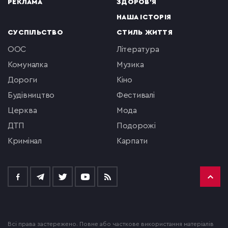
РЕКЛАМА
ЗДОРОВ'Я
НАША ІСТОРІЯ
СУСПІЛЬСТВО
СТИЛЬ ЖИТТЯ
ООС
література
комуналка
музика
Дороги
кіно
будівництво
фестивалі
церква
мода
ДТП
подорожі
кримінал
Карпати
Всі права застережено. Повне або часткове використання матеріалів