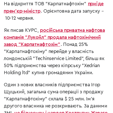
На відкриття ТОВ "Карпатнафтохім"
приїде
прем’єр-міністр
. Орієнтовна дата запуску
–
10-12 червня.
Як писав КУРС,
російська приватна нафтова
компанія "Лукойл" продала нафтохімічний
завод "Карпатнафтохім"
. Понад 25%
"Карпатнафтохіму" перейде у власність
лондонській "Techinservice Limited", більш як
50% підприємства через кіпрську "Xedrian
Holding ltd" купив громадянин України.
Один з нових власників підприємства Ігор
Щуцький, загальна сума операції з продажу
"Карпатнафтохіму" склала $ 25 млн. Ім'я
другого власника не розкривають. За даними