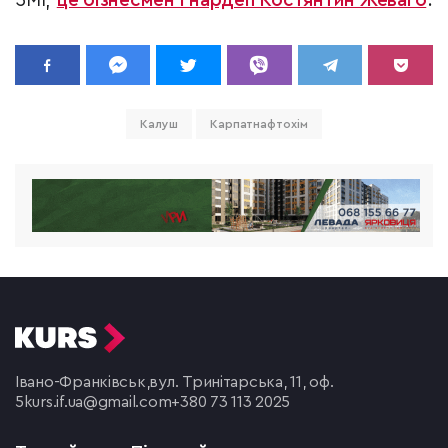
ЗМІ,
це бізнесмен і нардеп Костянтин Жеваго
.
Калуш
Карпатнафтохім
Івано-Франківськ,
вул. Тринітарська, 11, оф.
5
kurs.if.ua@gmail.com
+380 73 113 2025