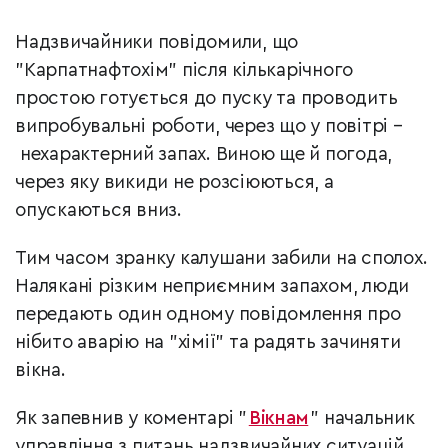
Надзвичайники повідомили, що
"Карпатнафтохім" після кількарічного
простою готується до пуску та проводить
випробувальні роботи, через що у повітрі –
нехарактерний запах. Виною ще й погода,
через яку викиди не розсіюються, а
опускаються вниз.
Тим часом зранку калушани забили на сполох.
Налякані різким неприємним запахом, люди
передають один одному повідомлення про
нібито аварію на "хімії" та радять зачиняти
вікна.
Як запевнив у коментарі "
Вікнам
" начальник
управління з питань надзвичайних ситуацій