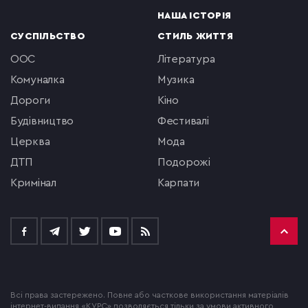
НАША ІСТОРІЯ
СУСПІЛЬСТВО
СТИЛЬ ЖИТТЯ
ООС
література
комуналка
музика
Дороги
кіно
будівництво
фестивалі
церква
мода
ДТП
подорожі
кримінал
Карпати
Всі права застережено. Повне або часткове використання матеріалів
інтернет-видання «КУРС» дозволяється тільки за умови активного,