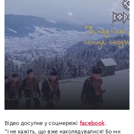
Відео досупне у соцмережі
facebook
.
"І не кажіть, що вже наколядувалися! Бо ми