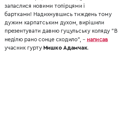
запаслися новими топірцями і
бартками! Надихнувшись тиждень тому
дужим карпатським духом, вирішили
презентувати давню гуцульську коляду "В
неділю рано сонце сходило",
–
написав
учасник гурту
Мишко Адамчак
.