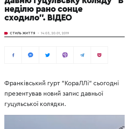
давню гуцульську коляду "В
неділю рано сонце
сходило". ВІДЕО
СТИЛЬ ЖИТТЯ
14:03, 20.01, 2019
Франківський гурт "КораЛЛі" сьогодні
презентував новий запис давньої
гуцульської колядки.