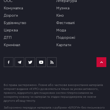
ООС
література
комуналка
музика
Дороги
кіно
будівництво
фестивалі
церква
мода
ДТП
подорожі
кримінал
Карпати
Всі права застережено. Повне або часткове використання матеріалів
інтернет-видання «КУРС» дозволяється тільки за умови активного,
прямого, відкритого для пошукових систем гіперпосилання на
конкретну новину чи матеріал та згадки першоджерела не нижче
другого абзацу тексту.
Заборонено передрук матеріалів з рубрики «БЛОГИ» без письмового