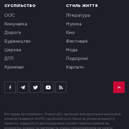
СУСПІЛЬСТВО
СТИЛЬ ЖИТТЯ
ООС
література
комуналка
музика
Дороги
кіно
будівництво
фестивалі
церква
мода
ДТП
подорожі
кримінал
Карпати
Всі права застережено. Повне або часткове використання матеріалів
інтернет-видання «КУРС» дозволяється тільки за умови активного,
прямого, відкритого для пошукових систем гіперпосилання на
конкретну новину чи матеріал та згадки першоджерела не нижче