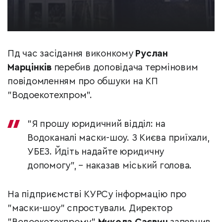
Пд час засідання виконкому
Руслан
Марцінків
перебив доповідача терміновим
повідомленням про обшуки на КП
"Водоекотехпром".
"Я прошу юридичний відділ: на
Водоканалі маски-шоу. З Києва приїхали,
УБЕЗ. Йдіть надайте юридичну
допомогу", – наказав міський голова.
На підприємстві КУРСу інформацію про
"маски-шоу" спростували. Директор