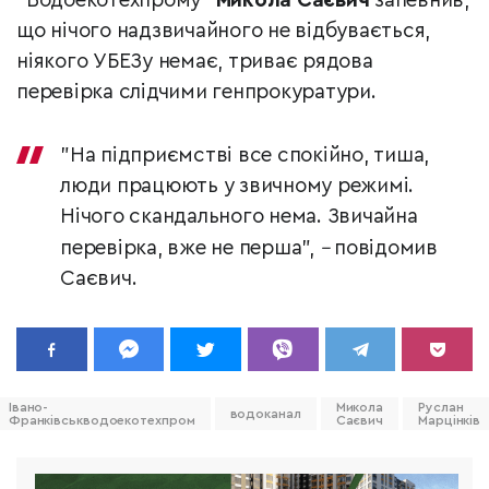
"Водоекотехпрому"
Микола Саєвич
запевнив,
що нічого надзвичайного не відбувається,
ніякого УБЕЗу немає, триває рядова
перевірка слідчими генпрокуратури.
"На підприємстві все спокійно, тиша,
люди працюють у звичному режимі.
Нічого скандального нема. Звичайна
перевірка, вже не перша",
–
повідомив
Саєвич.
Івано-
Микола
Руслан
водоканал
Франківськводоекотехпром
Саєвич
Марцінків