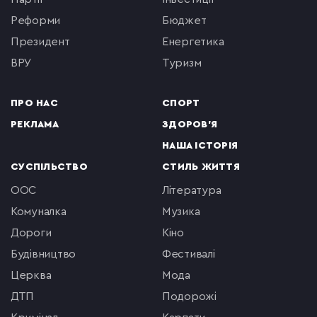
реформи
бюджет
президент
енергетика
ВРУ
туризм
ПРО НАС
СПОРТ
РЕКЛАМА
ЗДОРОВ'Я
НАША ІСТОРІЯ
СУСПІЛЬСТВО
СТИЛЬ ЖИТТЯ
ООС
література
комуналка
музика
Дороги
кіно
будівництво
фестивалі
церква
мода
ДТП
подорожі