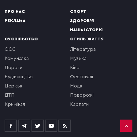
ПРО НАС
СПОРТ
РЕКЛАМА
ЗДОРОВ'Я
НАША ІСТОРІЯ
СУСПІЛЬСТВО
СТИЛЬ ЖИТТЯ
ООС
література
комуналка
музика
Дороги
кіно
будівництво
фестивалі
церква
мода
ДТП
подорожі
кримінал
Карпати