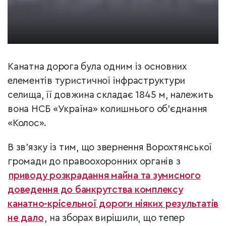
Канатна дорога була одним із основних
елементів туристичної інфраструктури
селища, її довжина складає 1845 м, належить
вона НСБ «Україна» колишнього об’єднання
«Колос».
В зв’язку із тим, що звернення Ворохтянської
громади до правоохоронних органів з
приводу розкрадання майна та зумисного
доведення до банкрутства комплексу
канатно-крісельної дороги ніяких результатів
не дало
, на зборах вирішили, що тепер