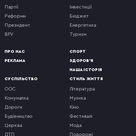
партії
інвестиції
реформи
бюджет
президент
енергетика
ВРУ
туризм
ПРО НАС
СПОРТ
РЕКЛАМА
ЗДОРОВ'Я
НАША ІСТОРІЯ
СУСПІЛЬСТВО
СТИЛЬ ЖИТТЯ
ООС
література
комуналка
музика
Дороги
кіно
будівництво
фестивалі
церква
мода
ДТП
подорожі