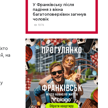
У Франківську після
падіння з вікна
багатоповерхівки загинув
чоловік
1076
іхто
й, на
 у