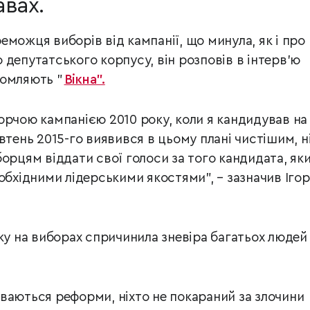
вах.
можця виборів від кампанії, що минула, як і про
депутатського корпусу, він розповів в інтерв’ю
омляють "
Вікна".
орчою кампанією 2010 року, коли я кандидував на
втень 2015-го виявився в цьому плані чистішим, н
орцям віддати свої голоси за того кандидата, яки
обхідними лідерськими якостями", – зазначив Ігор
ку на виборах спричинила зневіра багатьох людей
ваються реформи, ніхто не покараний за злочини