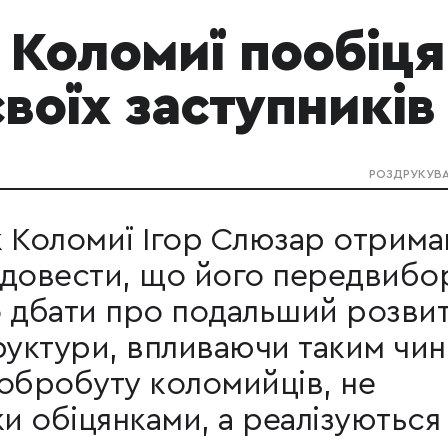
 Коломиї пообіця
своїх заступників
РОЗДРУКУВ
к Коломиї Ігор Слюзар отрима
 довести, що його передвибо
о дбати про подальший розви
руктури, впливаючи таким чи
обробуту коломийців, не
ки обіцянками, а реалізуються