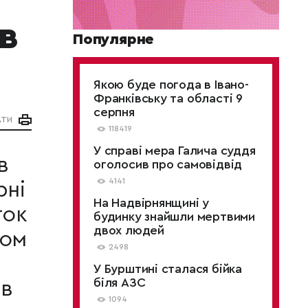
в
Популярне
Якою буде погода в Івано-
Франківську та області 9
серпня
АТИ
118419
У справі мера Галича суддя
в
оголосив про самовідвід
4141
рні
На Надвірнянщині у
ток
будинку знайшли мертвими
двох людей
ном
2498
У Бурштині сталася бійка
біля АЗС
 в
1094