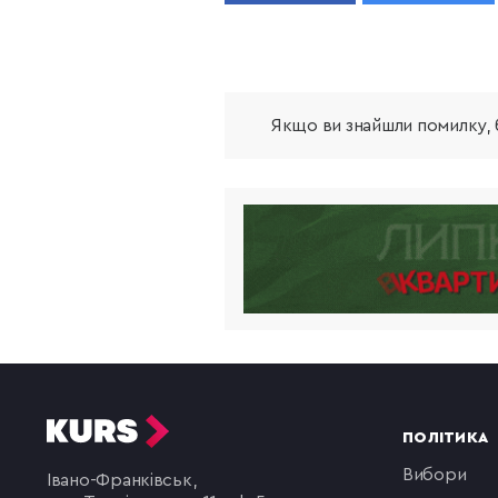
Якщо ви знайшли помилку, б
ПОЛІТИКА
вибори
Івано-Франківськ,