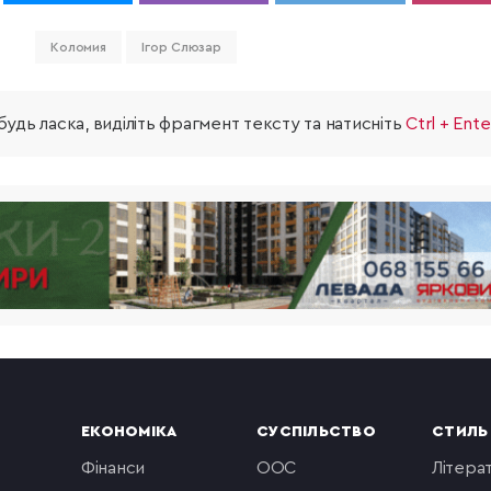
Коломия
Ігор Слюзар
удь ласка, виділіть фрагмент тексту та натисніть
Ctrl + Ente
ЕКОНОМІКА
СУСПІЛЬСТВО
СТИЛЬ
фінанси
ООС
літера