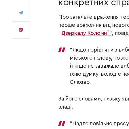
конкретних спра
Про загальне враження пере
перше враження від нового 
"
Дзеркалу Коломиї",
повід
"Якщо порівняти з виб
міського голову, то жо
й ніщо не заважало виб
їхню думку, володіє не
Слюзар.
За його словами, низьку яв
владі.
"Надто повільно просу