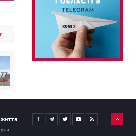
r
 ЖИТТЯ
тура