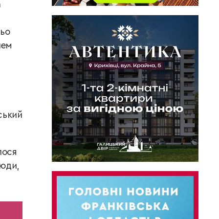
а
ньо
лем
ський
лося
люди,