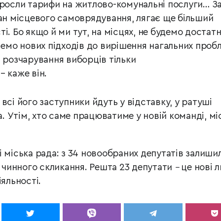
зросли тарифи на житлово-комунальні послуги… З
ган місцевого самоврядування, лягає ще більший
і. Бо якщо й ми тут, на місцях, не будемо достат
имемо нових підходів до вирішення нагальних проб
, розчарування виборців тільки
– каже він.
всі його заступники йдуть у відставку, у ратуші
 Утім, хто саме працюватиме у новій команді, мі
і міська рада: з 34 новообраних депутатів залиши
о чинного скликання. Решта 23 депутати
–
це нові 
іяльності.