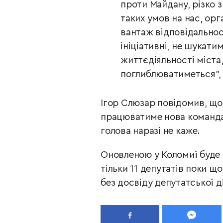
проти Майдану, різко 
таких умов на нас, ор
вантаж відповідальност
ініціативні, не шукат
життєдіяльності міста
поглиблюватиметься", 
Ігор Слюзар повідомив, що 
працюватиме нова команда.
голова наразі не каже.
Оновленою у Коломиї буде 
тільки 11 депутатів поки щ
без досвіду депутатської д