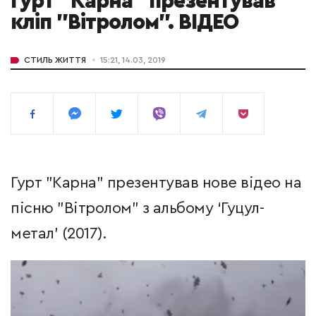
гурт "Карна" презентував
кліп "Вітролом". ВІДЕО
СТИЛЬ ЖИТТЯ
15:21, 14.03, 2019
Гурт "Карна" презентував нове відео на
пісню "Вітролом" з альбому ‘Гуцул-
метал’ (2017).