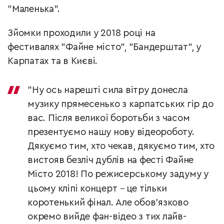
"Маленька".
Зйомки проходили у 2018 році на
фестивалях "Файне місто", "Бандерштат", у
Карпатах та в Києві.
"Ну ось нарешті сила вітру донесла
музику прямесенько з карпатських гір до
вас. Після великої боротьби з часом
презентуємо нашу нову відеороботу.
Дякуємо тим, хто чекав, дякуємо тим, хто
вистояв безліч дублів на фесті Файне
Місто 2018! По режисерському задуму у
цьому кліпі концерт
–
це тільки
коротенький фінал. Але обов'язково
окремо вийде фан-відео з тих лайв-