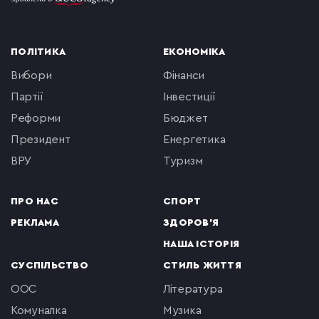
ПОЛІТИКА
ЕКОНОМІКА
вибори
фінанси
партії
інвестиції
реформи
бюджет
президент
енергетика
ВРУ
туризм
ПРО НАС
СПОРТ
РЕКЛАМА
ЗДОРОВ'Я
НАША ІСТОРІЯ
СУСПІЛЬСТВО
СТИЛЬ ЖИТТЯ
ООС
література
комуналка
музика