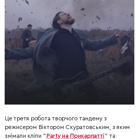
Це третя робота творчого тандему з
режисером Віктором Скуратовським, з яким
знімали кліпи "
Party на Прикарпатті
" та