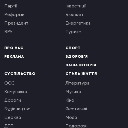
партії
інвестиції
реформи
бюджет
президент
енергетика
ВРУ
туризм
ПРО НАС
СПОРТ
РЕКЛАМА
ЗДОРОВ'Я
НАША ІСТОРІЯ
СУСПІЛЬСТВО
СТИЛЬ ЖИТТЯ
ООС
література
комуналка
музика
Дороги
кіно
будівництво
фестивалі
церква
мода
ДТП
подорожі