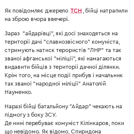
Як повідомляє джерело
ТСН
, бійці натрапили
на зброю вчора ввечері.
Зараз "айдарівці", які досі знаходяться на
території дачі "славнозвісного" комуніста,
стримують натиск терористів "ЛНР" та так
званої афганської "міліції", які намагаються
видавити бійців з території дачної ділянки.
Крім того, на місце події прибув і начальник
так званої "народної міліції" Анатолій
Науменко.
Наразі бійці батальйону "Айдар" чекають на
підмогу з боку ЗСУ.
Де нині перебуває комуніст Кілінкаров, поки
що невідомо. Як відомо, Спиридона