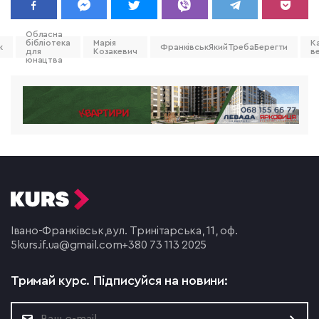
Обласна
бібліотека
Марія
К
ж
ФранківськЯкийТребаБерегти
для
Козакевич
в
юнацтва
Івано-Франківськ,
вул. Тринітарська, 11, оф.
5
kurs.if.ua@gmail.com
+380 73 113 2025
Тримай курс.
Підписуйся на новини: