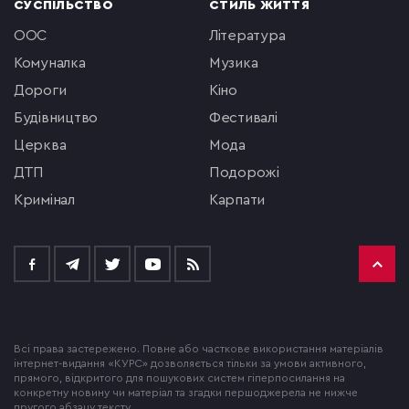
СУСПІЛЬСТВО
СТИЛЬ ЖИТТЯ
ООС
література
комуналка
музика
Дороги
кіно
будівництво
фестивалі
церква
мода
ДТП
подорожі
кримінал
Карпати
Всі права застережено. Повне або часткове використання матеріалів
інтернет-видання «КУРС» дозволяється тільки за умови активного,
прямого, відкритого для пошукових систем гіперпосилання на
конкретну новину чи матеріал та згадки першоджерела не нижче
другого абзацу тексту.