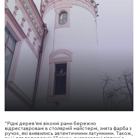
"Рідні дерев'яні віконні рами бережно
відреставровані в столярній майстерні, знята фарба з
ручок, які виявились автентичними латунними. Також,