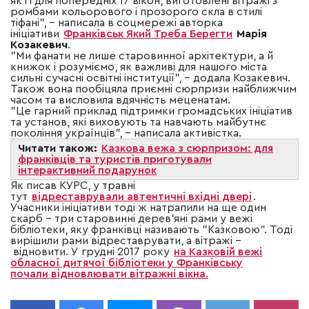
як і і для попередніх 17 вікон, виготовлені вітражі з
ромбами кольорового і прозорого скла в стилі
тіфані",
–
написала в соцмережі авторка
ініціативи
Франківськ Який Треба Берегти
Марія
Козакевич
.
"Ми фанати не лише старовинної архітектури, а й
книжок і розуміємо, як важливі для нашого міста
сильні сучасні освітні інституції",
–
додала Козакевич.
Також вона пообіцяла приємні сюрпризи найближчим
часом та висловила вдячність меценатам.
"Це гарний приклад підтримки громадських ініціатив
та установ, які виховують та навчають майбутнє
покоління українців",
–
написала активістка.
Читати також:
Казкова вежа з сюрпризом: для
франківців та туристів приготували
інтерактивний подарунок
Як писав КУРС, у травні
тут
відреставрували автентичні вхідні двері
.
У
часники ініціативи тоді ж натрапили на ще один
скарб – три старовинні дерев'яні рами у вежі
бібліотеки, яку франківці називають "Казковою". Тоді
вирішили рами відреставрувати, а вітражі –
відновити.
У
грудні 2017 року
на Казковій вежі
обласної дитячої бібліотеки у Франківську
почали відновлювати вітражні вікна.