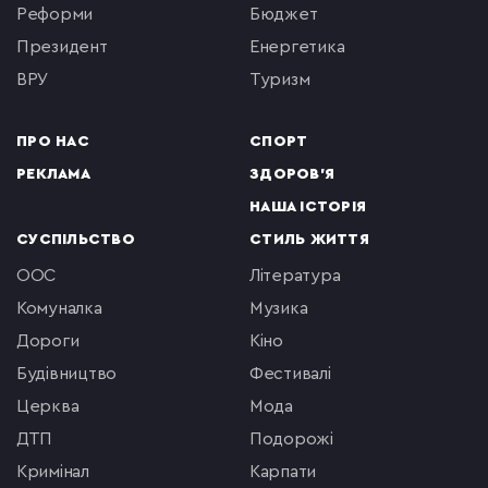
реформи
бюджет
президент
енергетика
ВРУ
туризм
ПРО НАС
СПОРТ
РЕКЛАМА
ЗДОРОВ'Я
НАША ІСТОРІЯ
СУСПІЛЬСТВО
СТИЛЬ ЖИТТЯ
ООС
література
комуналка
музика
Дороги
кіно
будівництво
фестивалі
церква
мода
ДТП
подорожі
кримінал
Карпати