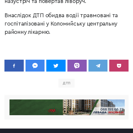
назустріч та повертав ліворуч.
Внаслідок ДТП обидва водії травмовані та
госпіталізовані у Коломийську центральну
районну лікарню.
ДТП