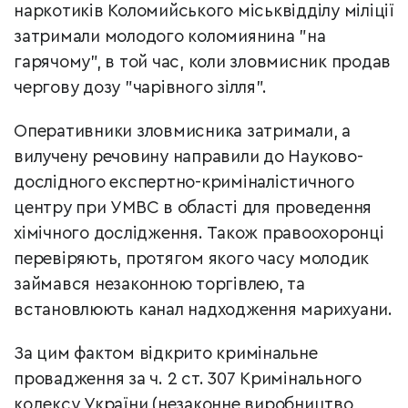
наркотиків Коломийського міськвідділу міліції
затримали молодого коломиянина "на
гарячому", в той час, коли зловмисник продав
чергову дозу "чарівного зілля".
Оперативники зловмисника затримали, а
вилучену речовину направили до Науково-
дослідного експертно-криміналістичного
центру при УМВС в області для проведення
хімічного дослідження. Також правоохоронці
перевіряють, протягом якого часу молодик
займався незаконною торгівлею, та
встановлюють канал надходження марихуани.
За цим фактом відкрито кримінальне
провадження за ч. 2 ст. 307 Кримінального
кодексу України (незаконне виробництво,