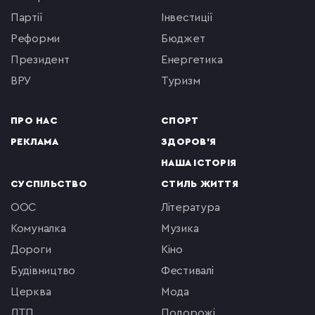
партії
інвестиції
реформи
бюджет
президент
енергетика
ВРУ
туризм
ПРО НАС
СПОРТ
РЕКЛАМА
ЗДОРОВ'Я
НАША ІСТОРІЯ
СУСПІЛЬСТВО
СТИЛЬ ЖИТТЯ
ООС
література
комуналка
музика
Дороги
кіно
будівництво
фестивалі
церква
мода
ДТП
подорожі